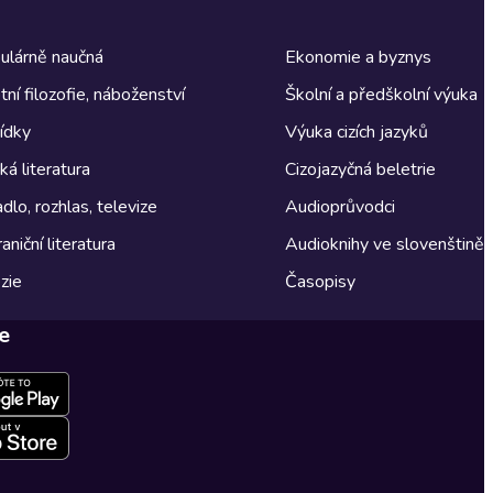
ulárně naučná
Ekonomie a byznys
tní filozofie, náboženství
Školní a předškolní výuka
ídky
Výuka cizích jazyků
á literatura
Cizojazyčná beletrie
dlo, rozhlas, televize
Audioprůvodci
aniční literatura
Audioknihy ve slovenštině
zie
Časopisy
e