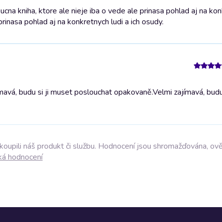
na kniha, ktore ale nieje iba o vede ale prinasa pohlad aj na kon
prinasa pohlad aj na konkretnych ludi a ich osudy.
mavá, budu si ji muset poslouchat opakovaně.
Velmi zajímavá, budu
akoupili náš produkt či službu. Hodnocení jsou shromažďována, ov
ká hodnocení