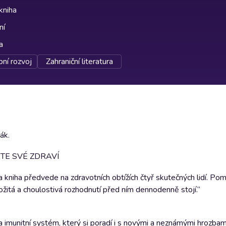
kniha
ní
a
ní rozvoj
Zahraniční literatura
ák.
TE SVÉ ZDRAVÍ
a kniha předvede na zdravotních obtížích čtyř skutečných lidí. P
ožitá a choulostivá rozhodnutí před ním dennodenně stojí.“
a imunitní systém, který si poradí i s novými a neznámými hrozba