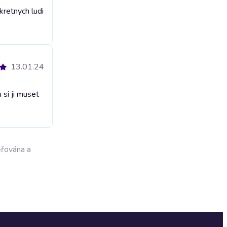
kretnych ludi
13.01.24
 si ji muset
ěřována a