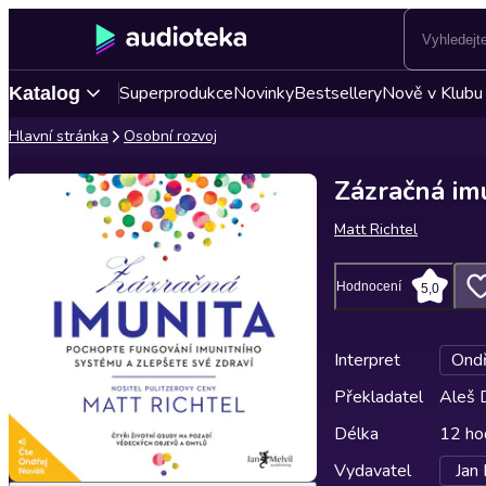
Superprodukce
Novinky
Bestsellery
Nově v Klubu
Katalog
Hlavní stránka
Osobní rozvoj
Zázračná im
Matt Richtel
Hodnocení
5,0
Interpret
Ondř
Překladatel
Aleš 
Délka
12 ho
Vydavatel
Jan 