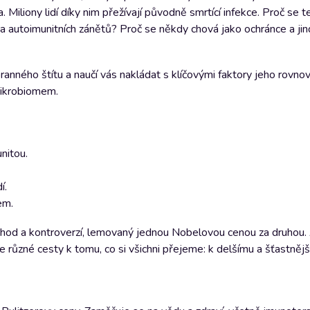
a. Miliony lidí díky nim přežívají původně smrtící infekce. Proč se 
 a autoimunitních zánětů? Proč se někdy chová jako ochránce a jin
ranného štítu a naučí vás nakládat s klíčovými faktory jeho rovn
mikrobiomem.
unitou.
í.
em.
 náhod a kontroverzí, lemovaný jednou Nobelovou cenou za druhou.
 různé cesty k tomu, co si všichni přejeme: k delšímu a šťastněj