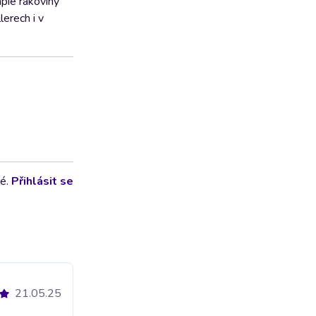
apie rakoviny
erech i v
lé.
Přihlásit se
21.05.25