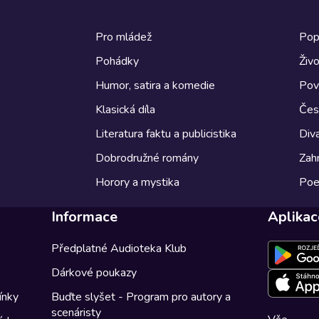
Pro mládež
Pop
Pohádky
Živo
Humor, satira a komedie
Pov
Klasická díla
Česk
Literatura faktu a publicistika
Diva
Dobrodružné romány
Zahr
Horory a mystika
Poe
Informace
Aplikac
Předplatné Audioteka Klub
Dárkové poukazy
ínky
Buďte slyšet - Program pro autory a
scenáristy