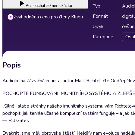
Typ
Audio
Poslouchat
50min. ukázku
Formát
digitál
Zvýhodněná cena pro členy Klubu
Jazyk
češtin
Kategorie
Osob
Popis
Audiokniha Zázračná imunita, autor Matt Richtel, čte Ondřej Nov
POCHOPTE FUNGOVÁNÍ IMUNITNÍHO SYSTÉMU A ZLEPŠE
„Silné i slabé stránky našeho imunitního systému vám Richtelov
pochopit, jak tenhle úžasně komplexní systém funguje – a jak sl
— Bill Gates
Dvakrát jsme měli obrovské štěstí. Nejdřív nám evoluce nadělil