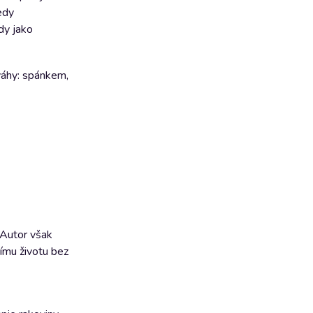
tedy
dy jako
ováhy: spánkem,
 Autor však
šímu životu bez