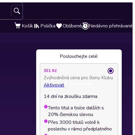
Košík
Polička
Oblíbené
Nedávno přehrávané
Poslouchejte celé:
351 Kč
Zvýhodněná cena pro členy Klubu
Aktivovat
14 dní na zkoušku zdarma
Tento titul a tisíce dalších s
20% členskou slevou
Přes 3000 titulů volně k
poslechu v rámci předplatného