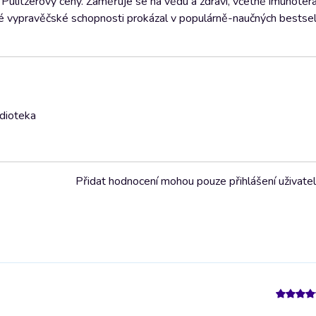
 Pulitzerovy ceny. Zaměřuje se na vědu a zdraví, včetně imunoter
é vypravěčské schopnosti prokázal v populárně-naučných bestsell
udioteka
Přidat hodnocení mohou pouze přihlášení uživate