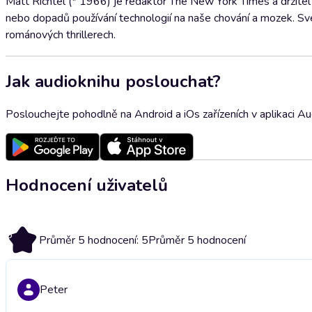
Matt Richtel (* 1966) je redaktor The New York Times a držitel
nebo dopadů používání technologií na naše chování a mozek. Sv
románových thrillerech.
Jak audioknihu poslouchat?
Poslouchejte pohodlně na Android a iOs zařízeních v aplikaci A
Hodnocení uživatelů
5
Průměr 5 hodnocení: 5
Průměr 5 hodnocení
Peter