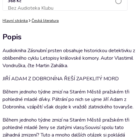
368 Kč
Bez Audioteka Klubu
Přidat do košíku
Hlavní stránka
Česká literatura
Popis
Audiokniha Zásnubní prsten obsahuje historickou detektivku z
oblíbeného cyklu Letopisy královské komory. Autor Vlastimil
Vondruška, čte Martin Zahálka.
JIŘÍ ADAM Z DOBRONÍNA ŘEŠÍ ZAPEKLITÝ MORD
Během jednoho týdne zmizí na Starém Městě pražském tři
pohledné mladé dívky. Pátrání po nich se ujme Jiří Adam z
Dobronína, vzápětí však dojde k vraždě zlatnického tovaryše.
Během jednoho týdne zmizí na Starém Městě pražském tři
pohledné mladé ženy se zlatými vlasy.Souvisí spolu tato
záhadná zmizení? Tuto a mnoho dalších otázek si pokládá