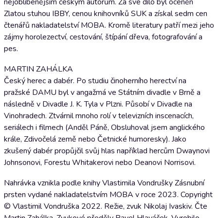
nejoblíbenějším českým autorům. Za své dílo byl oceněn
Zlatou stuhou IBBY, cenou knihovníků SUK a získal sedm cen
čtenářů nakladatelství MOBA. Kromě literatury patří mezi jeho
zájmy horolezectví, cestování, štípání dřeva, fotografování a
pes.
MARTIN ZAHÁLKA
Český herec a dabér. Po studiu činoherního herectví na
pražské DAMU byl v angažmá ve Státním divadle v Brně a
následně v Divadle J. K. Tyla v Plzni. Působí v Divadle na
Vinohradech. Ztvárnil mnoho rolí v televizních inscenacích,
seriálech i filmech (Anděl Páně, Obsluhoval jsem anglického
krále, Zdivočelá země nebo Četnické humoresky). Jako
zkušený dabér propůjčil svůj hlas například hercům Dwaynovi
Johnsonovi, Forestu Whitakerovi nebo Deanovi Norrisovi.
Nahrávka vznikla podle knihy Vlastimila Vondrušky Zásnubní
prsten vydané nakladatelstvím MOBA v roce 2023. Copyright
© Vlastimil Vondruška 2022. Režie, zvuk Nikolaj Ivaskiv. Čte