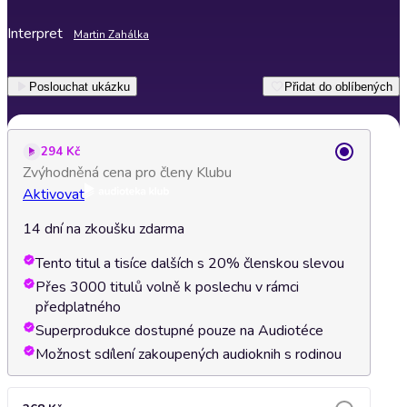
Interpret
Martin Zahálka
Poslouchat ukázku
Přidat do oblíbených
294 Kč
Zvýhodněná cena pro členy Klubu
Aktivovat
14 dní na zkoušku zdarma
Tento titul a tisíce dalších s 20% členskou slevou
Přes 3000 titulů volně k poslechu v rámci
předplatného
Superprodukce dostupné pouze na Audiotéce
Možnost sdílení zakoupených audioknih s rodinou