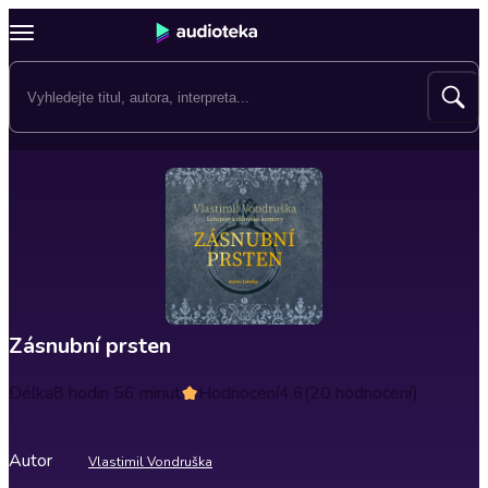
Zásnubní prsten
Délka
8 hodin 56 minut
Hodnocení
4.6
(20 hodnocení)
Autor
Vlastimil Vondruška