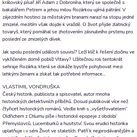
královský písař Jiří Adam z Dobronína, který se společně s
bakalářem Petrem a jehou milou Rozárkou ujímá pátrání. V
zájezdním hostinci za městskými branami narazí na stopu jedné
zmizelé, mezitím však dojde k vraždě. O život přijde zlatnický
tovaryš, který pomáhal se zhotovením zásnubního prstenu pro
poslední ze zmizelých dívek.
Jak spolu poslední události souvisí? Leží klíč k řešení zločinu ve
vykřičeném domě poblíž Vltavy? Užitečnou roli tentokrát
sehraje Rozárka, která se dokáže bystře pohybovat mezi
lehkými ženami a získat tak potřebné informace...
VLASTIMIL VONDRUŠKA
Český historik, publicista a spisovatel, autor mnoha
historických detektivních příběhů. Dosud publikoval více než
čtyřicet historických románů. Vedle knih s „vyšetřovatelem“
Oldřichem z Chlumu píše i historické epopeje z období
Přemyslovců, Lucemburků a husitství. Svou erudici historika
uplatňuje i v sérii Život ve staletích. Patří k nejprodávanějším a