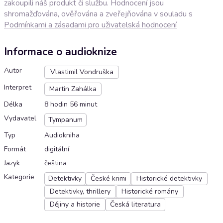
zakoupili náš produkt či službu. Hodnocení jsou
shromažďována, ověřována a zveřejňována v souladu s
Podmínkami a zásadami pro uživatelská hodnocení
Informace o audioknize
Autor
Vlastimil Vondruška
Interpret
Martin Zahálka
Délka
8 hodin 56 minut
Vydavatel
Tympanum
Typ
Audiokniha
Formát
digitální
Jazyk
čeština
Kategorie
Detektivky
České krimi
Historické detektivky
Detektivky, thrillery
Historické romány
Dějiny a historie
Česká literatura