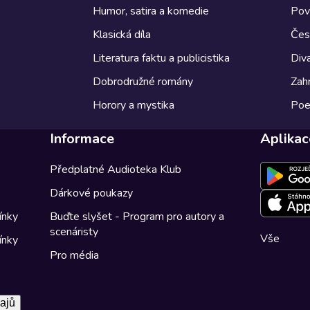
Humor, satira a komedie
Pov
Klasická díla
Česk
Literatura faktu a publicistika
Diva
Dobrodružné romány
Zahr
Horory a mystika
Poe
Informace
Aplikac
Předplatné Audioteka Klub
Dárkové poukazy
ínky
Buďte slyšet - Program pro autory a
scenáristy
Vše
ínky
Pro média
ajů