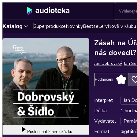
Superprodukce
Novinky
Bestsellery
Nově v Klubu
Katalog
Zásah na Úř
nás dovedl?
Jan Dobrovský
,
Jan Se
Hodnocení
Interpret
Jan D
Délka
1 hodin
Vydavatel
Paměť
Formát
digitální
Poslouchat
2min. ukázku