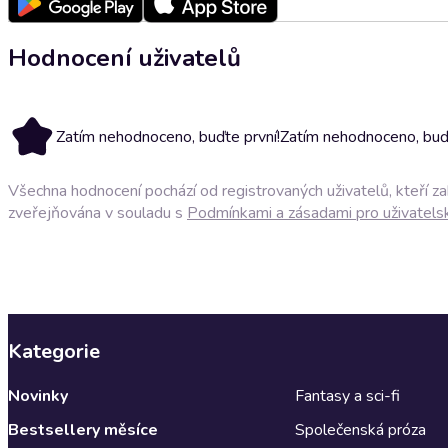
Hodnocení uživatelů
Zatím nehodnoceno, buďte první!
Zatím nehodnoceno, buďt
Všechna hodnocení pochází od registrovaných uživatelů, kteří z
zveřejňována v souladu s
Podmínkami a zásadami pro uživatels
Kategorie
Novinky
Fantasy a sci-fi
Bestsellery měsíce
Společenská próza