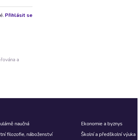
lé.
Přihlásit se
ěřována a
ulárně naučná
Ekonomie a byznys
tní filozofie, náboženství
Školní a předškolní výuka