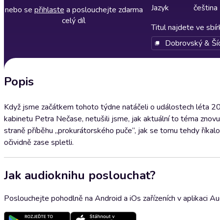
Jazyk
čeština
nebo se
přihlaste
a poslouchejte zdarma
celý díl
Titul najdete ve sbí
Dobrovský & Ší
Popis
Když jsme začátkem tohoto týdne natáčeli o událostech léta 201
kabinetu Petra Nečase, netušili jsme, jak aktuální to téma zno
straně příběhu „prokurátorského puče“, jak se tomu tehdy říkalo
očividně zase spletli.
Jak audioknihu poslouchat?
Poslouchejte pohodlně na Android a iOs zařízeních v aplikaci A