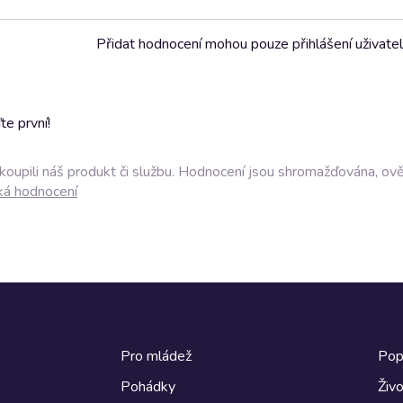
Přidat hodnocení mohou pouze přihlášení uživate
e první!
akoupili náš produkt či službu. Hodnocení jsou shromažďována, ov
ká hodnocení
Pro mládež
Pop
Pohádky
Živo