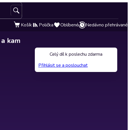
Košík
Polička
Oblíbené
Nedávno přehrávané
 a kam
Celý díl k poslechu zdarma
Přihlásit se a poslouchat