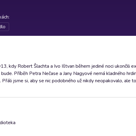
rkách
:
dlo
3, kdy Robert Šlachta a Ivo Ištvan během jediné noci ukončili ex
vu bude. Příběh Petra Nečase a Jany Nagyové nemá kladného hrdin
. Přáli jsme si, aby se nic podobného už nikdy neopakovalo, ale t
udioteka