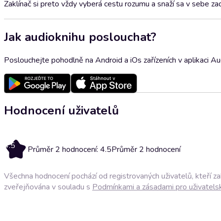
Zaklínač si preto vždy vyberá cestu rozumu a snaží sa v sebe zad
Jak audioknihu poslouchat?
Poslouchejte pohodlně na Android a iOs zařízeních v aplikaci A
Hodnocení uživatelů
4.5
Průměr 2 hodnocení: 4.5
Průměr 2 hodnocení
Všechna hodnocení pochází od registrovaných uživatelů, kteří z
zveřejňována v souladu s
Podmínkami a zásadami pro uživatels