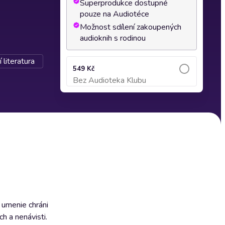
Superprodukce dostupné
pouze na Audiotéce
Možnost sdílení zakoupených
audioknih s rodinou
 literatura
549 Kč
Bez Audioteka Klubu
Přidat do košíku
é umenie chráni
ch a nenávisti.