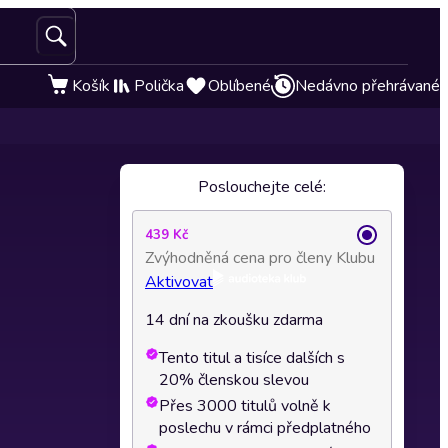
Košík
Polička
Oblíbené
Nedávno přehrávané
Poslouchejte celé:
439 Kč
Zvýhodněná cena pro členy Klubu
Aktivovat
14 dní na zkoušku zdarma
Tento titul a tisíce dalších s
20% členskou slevou
Přes 3000 titulů volně k
poslechu v rámci předplatného