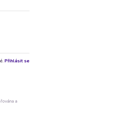
lé.
Přihlásit se
ěřována a