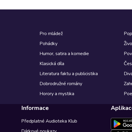
Pro mládež
Pop
Pohádky
Živo
Humor, satira a komedie
Pov
Klasická díla
Česk
Literatura faktu a publicistika
Diva
Dobrodružné romány
Zahr
Horory a mystika
Poe
Informace
Aplikac
Předplatné Audioteka Klub
Dárkové poukazy