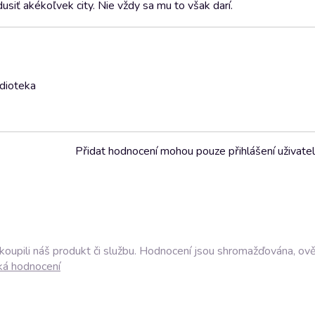
usiť akékoľvek city. Nie vždy sa mu to však darí.
udioteka
Přidat hodnocení mohou pouze přihlášení uživate
akoupili náš produkt či službu. Hodnocení jsou shromažďována, ov
ká hodnocení