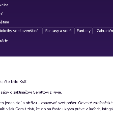
kniha
ní
nština
ioknihy ve slovenštině
Fantasy a sci-fi
Fantasy
Zahraniční
rkách
:
, čte Milo Kráľ.
gy o zaklínačovi Geraltovi z Rivie.
len jeden cieľ a obživu – zbavovať svet príšer. Odveké zaklínačsk
i však Geralt zistí, že zlo sa často ukrýva práve v ľuďoch, intrigá