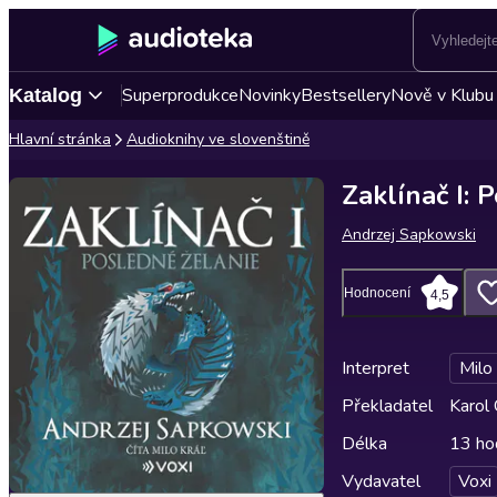
Superprodukce
Novinky
Bestsellery
Nově v Klubu
Katalog
Hlavní stránka
Audioknihy ve slovenštině
Zaklínač I: 
Andrzej Sapkowski
Hodnocení
4,5
Interpret
Milo 
Překladatel
Karol
Délka
13 ho
Vydavatel
Voxi