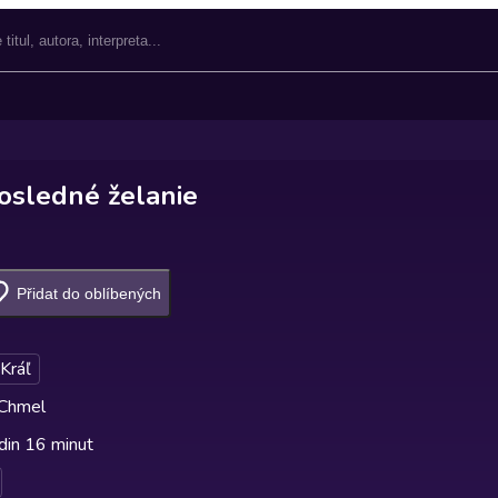
Posledné želanie
Přidat do oblíbených
Kráľ
 Chmel
din 16 minut