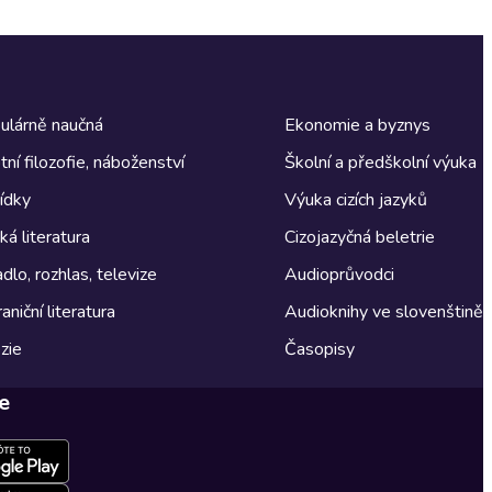
ulárně naučná
Ekonomie a byznys
tní filozofie, náboženství
Školní a předškolní výuka
ídky
Výuka cizích jazyků
á literatura
Cizojazyčná beletrie
dlo, rozhlas, televize
Audioprůvodci
aniční literatura
Audioknihy ve slovenštině
zie
Časopisy
e