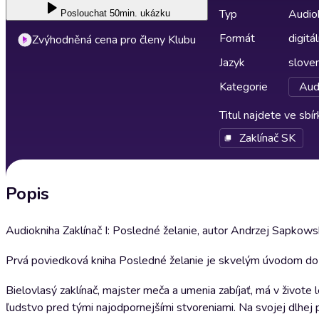
Typ
Audio
Poslouchat
50min. ukázku
Formát
digitál
Zvýhodněná cena pro členy Klubu
Jazyk
slove
Kategorie
Aud
Titul najdete ve sbí
Zaklínač SK
Popis
Audiokniha Zaklínač I: Posledné želanie, autor Andrzej Sapkowski
Prvá poviedková kniha Posledné želanie je skvelým úvodom do sá
Bielovlasý zaklínač, majster meča a umenia zabíjať, má v živote 
ľudstvo pred tými najodpornejšími stvoreniami. Na svojej dlhej pút