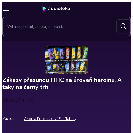
Zákazy přesunou HHC na úroveň heroinu. A
taky na černý trh
Délka
15 minut
Autor
Andrea Procházková
Erik Tabery