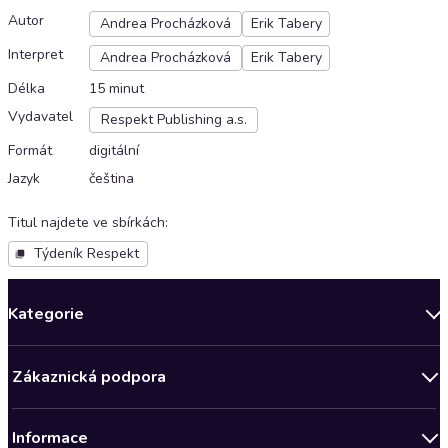
Autor
Andrea Procházková
Erik Tabery
Interpret
Andrea Procházková
Erik Tabery
Délka
15 minut
Vydavatel
Respekt Publishing a.s.
Formát
digitální
Jazyk
čeština
Titul najdete ve sbírkách
:
Týdeník Respekt
Kategorie
Novinky
Zákaznická podpora
Bestsellery měsíce
Obchodní podmínky
Podcasty
Informace