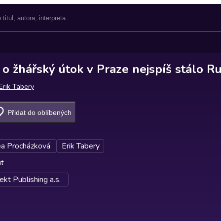
o žhářský útok v Praze nejspíš stálo R
Erik Tabery
Přidat do oblíbených
a Procházková
Erik Tabery
ut
kt Publishing a.s.