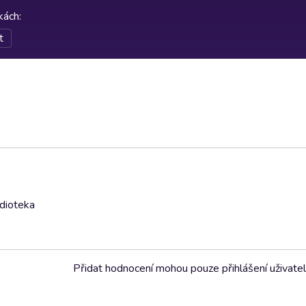
rkách
:
t
udioteka
Přidat hodnocení mohou pouze přihlášení uživate