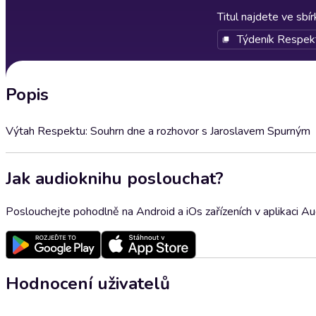
Titul najdete ve sbí
Týdeník Respek
Popis
Výtah Respektu: Souhrn dne a rozhovor s Jaroslavem Spurným
Jak audioknihu poslouchat?
Poslouchejte pohodlně na Android a iOs zařízeních v aplikaci A
Hodnocení uživatelů