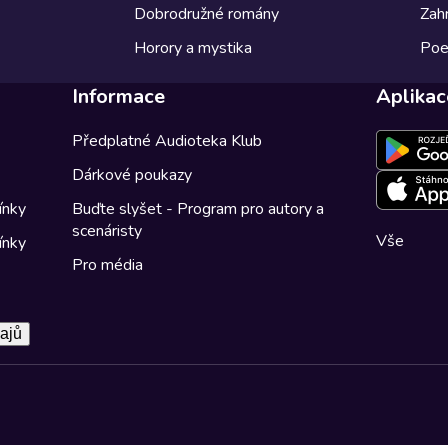
Dobrodružné romány
Zahr
Horory a mystika
Poe
Informace
Aplikac
Předplatné Audioteka Klub
Dárkové poukazy
ínky
Buďte slyšet - Program pro autory a
scenáristy
Vše
ínky
Pro média
ajů