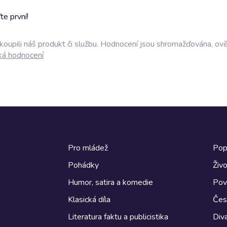
e první!
akoupili náš produkt či službu. Hodnocení jsou shromažďována, ov
ká hodnocení
Pro mládež
Pop
Pohádky
Živo
Humor, satira a komedie
Pov
Klasická díla
Česk
Literatura faktu a publicistika
Diva