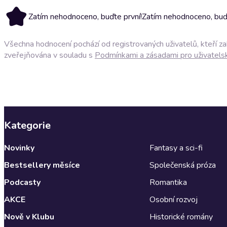
Zatím nehodnoceno, buďte první!
Zatím nehodnoceno, buďt
Všechna hodnocení pochází od registrovaných uživatelů, kteří z
zveřejňována v souladu s
Podmínkami a zásadami pro uživatels
Kategorie
Novinky
Fantasy a sci-fi
Bestsellery měsíce
Společenská próza
Podcasty
Romantika
AKCE
Osobní rozvoj
Nově v Klubu
Historické romány