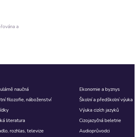
ěřována a
ulárně naučná
Ekonomie a byznys
tní filozofie, náboženství
Školní a předškolní výuka
ídky
Výuka cizích jazyků
á literatura
Cizojazyčná beletrie
dlo, rozhlas, televize
Audioprůvodci