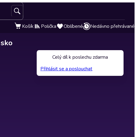
Košík
Polička
Oblíbené
Nedávno přehrávané
usko
Celý díl k poslechu zdarma
Přihlásit se a poslouchat