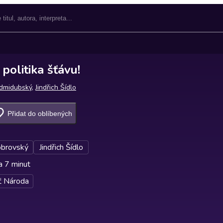
politika šťávu!
dmidubský
,
Jindřich Šídlo
Přidat do oblíbených
obrovský
Jindřich Šídlo
a 7 minut
 Národa