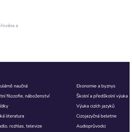
ěřována a
ulárně naučná
Ekonomie a byznys
tní filozofie, náboženství
Školní a předškolní výuka
ídky
Výuka cizích jazyků
á literatura
Cizojazyčná beletrie
dlo, rozhlas, televize
Audioprůvodci