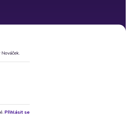
r Nováček.
lé.
Přihlásit se