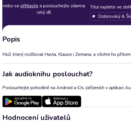
nebo se
přihlaste
a poslouchejte zdarma
Titul najdete ve sbí
celý díl
Dobrovský & Ší
Popis
Muž, který rozčiloval Havla, Klause i Zemana, a všichni ho při
Jak audioknihu poslouchat?
Poslouchejte pohodlně na Android a iOs zařízeních v aplikaci A
Hodnocení uživatelů