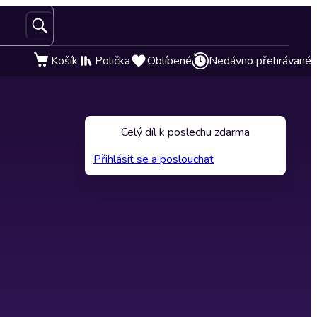
Košík
Polička
Oblíbené
Nedávno přehrávané
Celý díl k poslechu zdarma
Přihlásit se a poslouchat