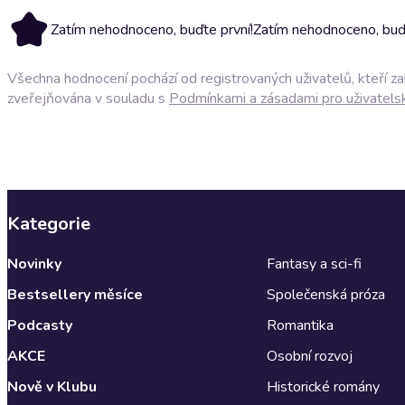
Zatím nehodnoceno, buďte první!
Zatím nehodnoceno, buďt
Všechna hodnocení pochází od registrovaných uživatelů, kteří z
zveřejňována v souladu s
Podmínkami a zásadami pro uživatels
Kategorie
Novinky
Fantasy a sci-fi
Bestsellery měsíce
Společenská próza
Podcasty
Romantika
AKCE
Osobní rozvoj
Nově v Klubu
Historické romány