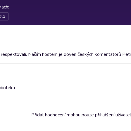
rkách
:
dlo
tom respektovali. Naším hostem je doyen českých komentátorů Pet
udioteka
Přidat hodnocení mohou pouze přihlášení uživate