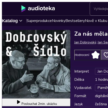
Superprodukce
Novinky
Bestsellery
Nově v Klubu
Katalog
Za nás měla 
Jan Dobrovský
,
Jan Se
Hodnocení
Interpret
Jan D
Délka
1 hodin
Vydavatel
Paměť
Formát
digitální
Jazyk
čeština
Poslouchat
2min. ukázku