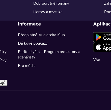
Dobrodružné romány
Zahr
Horory a mystika
Poe
Informace
Aplikac
Předplatné Audioteka Klub
Dárkové poukazy
ínky
Buďte slyšet - Program pro autory a
scenáristy
Vše
ínky
Pro média
ajů