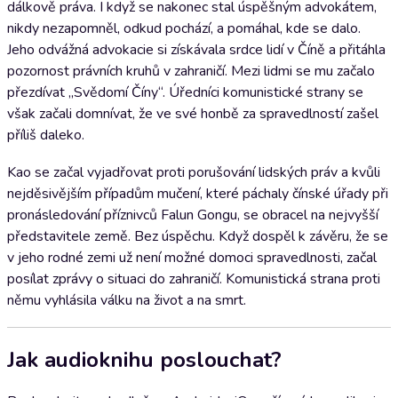
dálkově práva. I když se nakonec stal úspěšným advokátem,
nikdy nezapomněl, odkud pochází, a pomáhal, kde se dalo.
Jeho odvážná advokacie si získávala srdce lidí v Číně a přitáhla
pozornost právních kruhů v zahraničí. Mezi lidmi se mu začalo
přezdívat „Svědomí Číny“. Úředníci komunistické strany se
však začali domnívat, že ve své honbě za spravedlností zašel
příliš daleko.
Kao se začal vyjadřovat proti porušování lidských práv a kvůli
nejděsivějším případům mučení, které páchaly čínské úřady při
pronásledování příznivců Falun Gongu, se obracel na nejvyšší
představitele země. Bez úspěchu. Když dospěl k závěru, že se
v jeho rodné zemi už není možné domoci spravedlnosti, začal
posílat zprávy o situaci do zahraničí. Komunistická strana proti
němu vyhlásila válku na život a na smrt.
Jak audioknihu poslouchat?