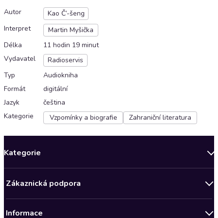
Autor
Kao Č’-šeng
Interpret
Martin Myšička
Délka
11 hodin 19 minut
Vydavatel
Radioservis
Typ
Audiokniha
Formát
digitální
Jazyk
čeština
Kategorie
Vzpomínky a biografie
Zahraniční literatura
Kategorie
Novinky
Zákaznická podpora
Bestsellery měsíce
Obchodní podmínky
Podcasty
Informace