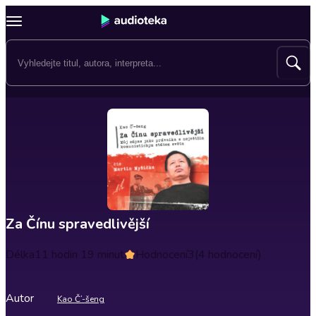
Za Čínu spravedlivější
Délka
11 hodin 19 minut
Hodnocení
3
(4 hodnocení)
Autor
Kao Č’-šeng