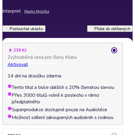
Interpret
Martin Myšička
Poslouchat ukázku
Přidat do oblíbených
239 Kč
Zvýhodněná cena pro členy Klubu
Aktivovat
14 dní na zkoušku zdarma
Tento titul a tisíce dalších s 20% členskou slevou
Přes 3000 titulů volně k poslechu v rámci
předplatného
Superprodukce dostupné pouze na Audiotéce
Možnost sdílení zakoupených audioknih s rodinou