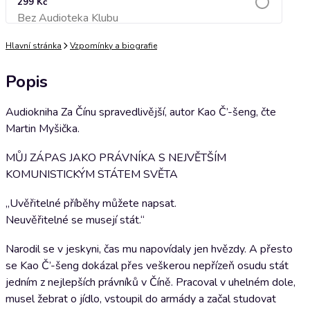
299 Kč
Bez Audioteka Klubu
Přidat do košíku
Hlavní stránka
Vzpomínky a biografie
Popis
Audiokniha Za Čínu spravedlivější, autor Kao Č’-šeng, čte
Martin Myšička.
MŮJ ZÁPAS JAKO PRÁVNÍKA S NEJVĚTŠÍM
KOMUNISTICKÝM STÁTEM SVĚTA
„Uvěřitelné příběhy můžete napsat.
Neuvěřitelné se musejí stát.“
Narodil se v jeskyni, čas mu napovídaly jen hvězdy. A přesto
se Kao Č’-šeng dokázal přes veškerou nepřízeň osudu stát
jedním z nejlepších právníků v Číně. Pracoval v uhelném dole,
musel žebrat o jídlo, vstoupil do armády a začal studovat