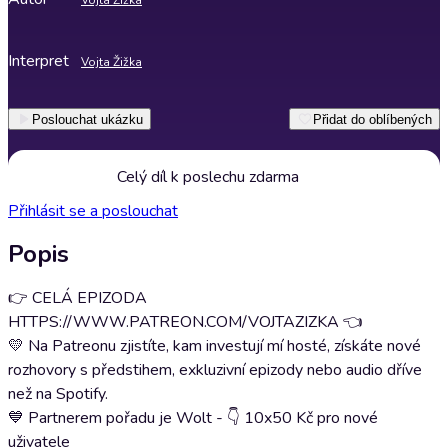
Vojta Žižka
Interpret
Vojta Žižka
Poslouchat ukázku
Přidat do oblíbených
Celý díl k poslechu zdarma
Přihlásit se a poslouchat
Popis
👉 CELÁ EPIZODA
HTTPS://WWW.PATREON.COM/VOJTAZIZKA 👈
💛 Na Patreonu zjistíte, kam investují mí hosté, získáte nové
rozhovory s předstihem, exkluzivní epizody nebo audio dříve
než na Spotify.
💙 Partnerem pořadu je Wolt - 👇 10x50 Kč pro nové
uživatele