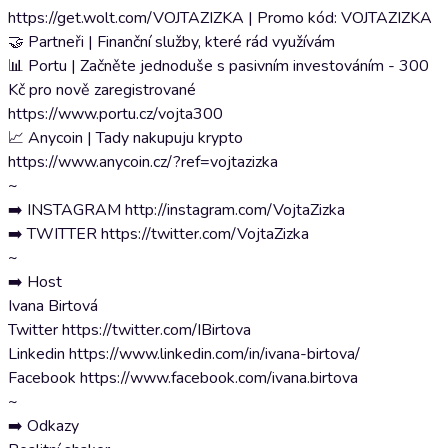
https://get.wolt.com/VOJTAZIZKA | Promo kód: VOJTAZIZKA
🤝 Partneři | Finanční služby, které rád využívám
📊 Portu | Začněte jednoduše s pasivním investováním - 300
Kč pro nově zaregistrované
https://www.portu.cz/vojta300
📈 Anycoin | Tady nakupuju krypto
https://www.anycoin.cz/?ref=vojtazizka
~
➡️ INSTAGRAM http://instagram.com/VojtaZizka
➡️ TWITTER https://twitter.com/VojtaZizka
~
➡️ Host
Ivana Birtová
Twitter https://twitter.com/IBirtova
Linkedin https://www.linkedin.com/in/ivana-birtova/
Facebook https://www.facebook.com/ivana.birtova
~
➡️ Odkazy