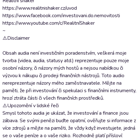
Realitní shaker
https://www.realitnishaker.cz/uvod
https://www.facebook.com/investovani.do.nemovitosti
https://www.youtube.com/c/RealitníShaker
~
⚠️Disclaimer
Obsah audia není investičním poradenstvím, veškerá moje
tvorba (videa, audia, statusy atd.) reprezentuje pouze moje
osobní názory, či názory mých hostů a nejsou nabídkou či
výzvou k nákupu či prodeji finančních nástrojů. Toto audio
nereprezentuje názory mého zaměstnavatele. Mějte na
paměti, že při investování či spekulaci s finančními instrumenty,
hrozí ztráta části či všech finančních prostředků.
⚠️Upozornění v lidské řeči
Smysl tohoto audia je ukázat, že investování a finance jsou
zábava. Se svými penězi buďte opatrní, ověřujte si informace z
více zdrojů a mějte na paměti, že vždy když investujete, jedná
se o vaše peníze a o vaše riziko. Rozhodně platí přísloví: