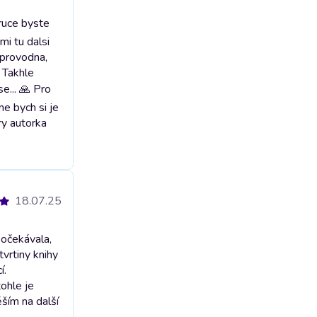
 ruce byste
mi tu dalsi
doprovodna,
. Takhle
e... 🙏 Pro
ne bych si je
ery autorka
18.07.25
eočekávala,
vrtiny knihy
í.
ohle je
ěším na další