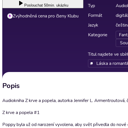
Typ
Audio
Poslouchat
50min. ukázku
Formát
digitál
Zvýhodněná cena pro členy Klubu
Jazyk
češtin
Kategorie
Fant
Sou
Titul najdete ve sbí
Láska a romanti
Popis
Audiokniha Z krve a popela, autorka Jennifer L. Armentroutová, 
Z krve a popela #1
Poppy byla už od narození vyvolena, aby svět přivedla do nové éry