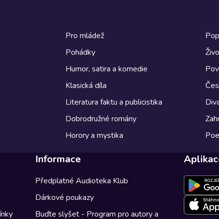
Pro mládež
Pop
Pohádky
Živo
Humor, satira a komedie
Pov
Klasická díla
Česk
Literatura faktu a publicistika
Diva
Dobrodružné romány
Zahr
Horory a mystika
Poe
Informace
Aplikac
Předplatné Audioteka Klub
Dárkové poukazy
ínky
Buďte slyšet - Program pro autory a