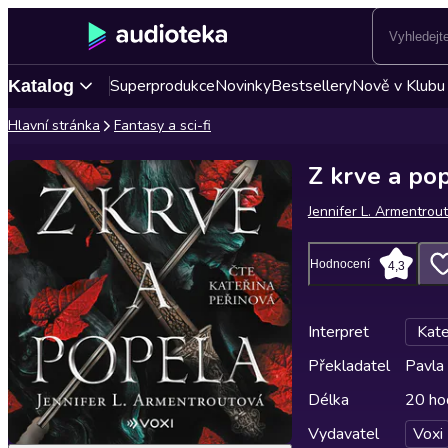
Superprodukce
Novinky
Bestsellery
Nově v Klubu
Katalog
Hlavní stránka
Fantasy a sci-fi
Z krve a po
Jennifer L. Armentrou
Hodnocení
4,3
Interpret
Kate
Překladatel
Pavla
Délka
20 ho
Vydavatel
Voxi