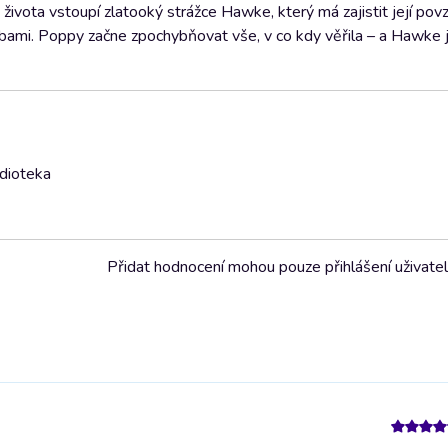
o života vstoupí zlatooký strážce Hawke, který má zajistit její pov
ebami. Poppy začne zpochybňovat vše, v co kdy věřila – a Hawke j
udioteka
Přidat hodnocení mohou pouze přihlášení uživate