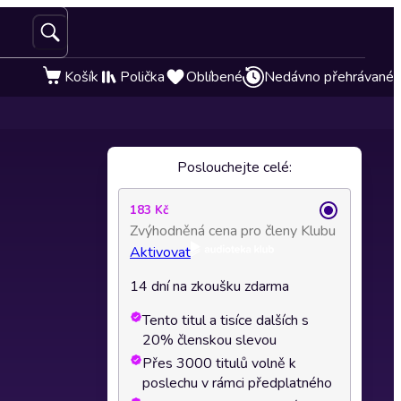
Košík
Polička
Oblíbené
Nedávno přehrávané
Poslouchejte celé:
183 Kč
Zvýhodněná cena pro členy Klubu
Aktivovat
14 dní na zkoušku zdarma
Tento titul a tisíce dalších s
20% členskou slevou
Přes 3000 titulů volně k
poslechu v rámci předplatného