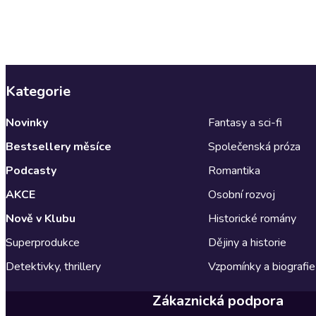
Kategorie
Novinky
Fantasy a sci-fi
Bestsellery měsíce
Společenská próza
Podcasty
Romantika
AKCE
Osobní rozvoj
Nově v Klubu
Historické romány
Superprodukce
Dějiny a historie
Detektivky, thrillery
Vzpomínky a biografie
Zákaznická podpora