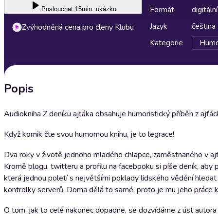
Formát
digitální
Poslouchat
15min. ukázku
Jazyk
čeština
Zvýhodněná cena pro členy Klubu
Kategorie
Humor
Popis
Audiokniha Z deníku ajťáka obsahuje humoristický příběh z ajťá
Když komik čte svou humornou knihu, je to legrace!
Dva roky v životě jednoho mladého chlapce, zaměstnaného v ajťá
Kromě blogu, twitteru a profilu na facebooku si píše deník, aby 
která jednou poletí s největšími poklady lidského vědění hledat n
kontrolky serverů. Doma dělá to samé, proto je mu jeho práce 
O tom, jak to celé nakonec dopadne, se dozvídáme z úst autor