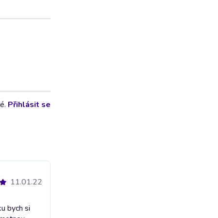
lé.
Přihlásit se
11.01.22
u bych si