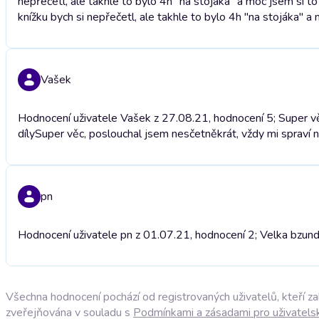
nepřečetl, ale takhle to bylo 4h "na stojáka" a moc jsem si to 
knížku bych si nepřečetl, ale takhle to bylo 4h "na stojáka" a m
Vašek
Hodnocení uživatele Vašek z 27.08.21, hodnocení 5; Super věc
díly
Super věc, poslouchal jsem nesčetněkrát, vždy mi spraví n
pn
Hodnocení uživatele pn z 01.07.21, hodnocení 2; Velka bzun
Všechna hodnocení pochází od registrovaných uživatelů, kteří z
zveřejňována v souladu s
Podmínkami a zásadami pro uživatels