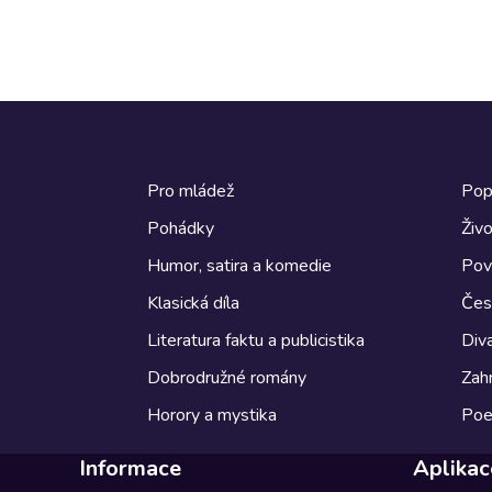
Pro mládež
Pop
Pohádky
Živo
Humor, satira a komedie
Pov
Klasická díla
Česk
Literatura faktu a publicistika
Diva
Dobrodružné romány
Zahr
Horory a mystika
Poe
Informace
Aplikac