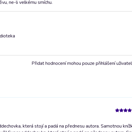
vu, ne-li velkému smíchu.
udioteka
Přidat hodnocení mohou pouze přihlášení uživate
dechovka, která stojí a padá na přednesu autora. Samotnou knížk