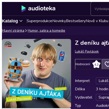
Superprodukce
Novinky
Bestsellery
Nově v Klubu
Katalog
Hlavní stránka
Humor, satira a komedie
Z deníku ajť
Lukáš Pavlásek
Hodnocení
4,3
Interpret
Lukáš
Délka
3 hodin
Vydavatel
Supra
Typ
Audiokn