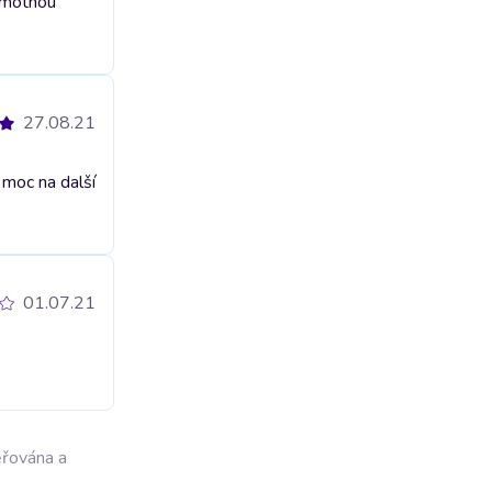
Samotnou
27.08.21
 moc na další
01.07.21
ěřována a