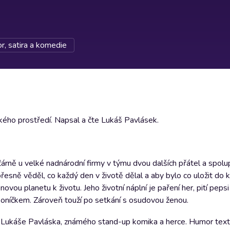
, satira a komedie
ckého prostředí. Napsal a čte Lukáš Pavlásek.
rně u velké nadnárodní firmy v týmu dvou dalších přátel a spolu
přesně věděl, co každý den v životě dělal a aby bylo co uložit do 
ovou planetu k životu. Jeho životní náplní je paření her, pití pepsi
koníčkem. Zároveň touží po setkání s osudovou ženou.
a Lukáše Pavláska, známého stand-up komika a herce. Humor text