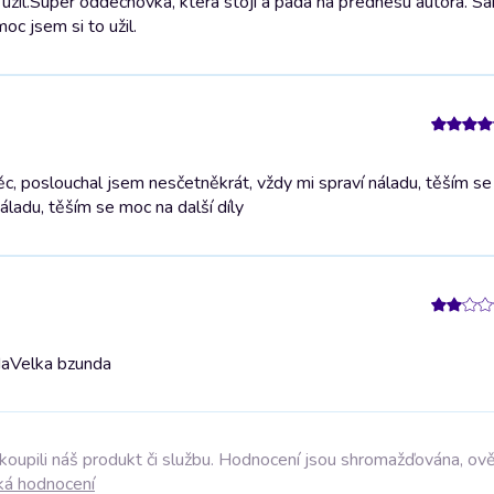
užil.
Super oddechovka, která stojí a padá na přednesu autora. 
oc jsem si to užil.
, poslouchal jsem nesčetněkrát, vždy mi spraví náladu, těším se
áladu, těším se moc na další díly
da
Velka bzunda
akoupili náš produkt či službu. Hodnocení jsou shromažďována, ov
ká hodnocení