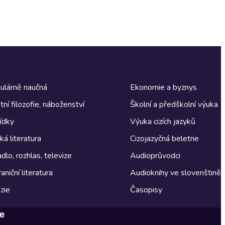
ulárně naučná
Ekonomie a byznys
tní filozofie, náboženství
Školní a předškolní výuka
ídky
Výuka cizích jazyků
á literatura
Cizojazyčná beletrie
dlo, rozhlas, televize
Audioprůvodci
aniční literatura
Audioknihy ve slovenštině
zie
Časopisy
e