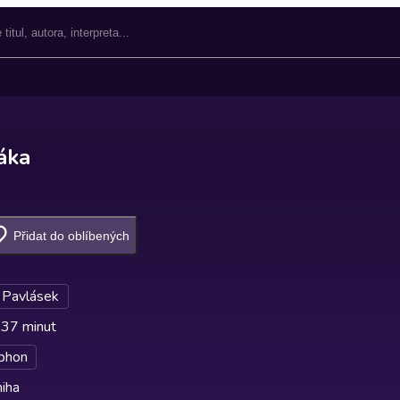
áka
Přidat do oblíbených
 Pavlásek
 37 minut
phon
iha