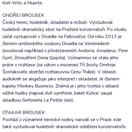
Knit-Wits a Muerte.
ONDŘEJ BROUSEK
Český herec, hudebník, skladatel a režisér. Vystudoval
hudebně-dramatický obor na Pražské konzervatoři. Po studiu
začal vystupovat v Divadle na Fidlovačce. Od roku 2013 je
členem uměleckého souboru Divadla na Vinohradech
(exceloval například v představeních Andorra, Amadeus, Peer
Gynt, Zmoudření Dona Quijota). Významnou se stala jeho
práce v rozhlase (za výkon v inscenaci Tři životy Dmitrije
Šostakoviče obdržel rozhlasovou Cenu Thálie). V oblasti
audioknih se angažuje jako interpret i skladatel. Je členem
kapely Monkey Business. Známá je i jeho tvorba v oblasti
vážné hudby (napsal dvě symfonie, balet Kytice, zaujal
skladbou Sinfonieta La Petite Joie).
OTAKAR BROUSEK
Pochází z významné herecké rodiny, narodil se v Praze, kde
také vystudoval hudebně-dramatické oddělení konzervatoře.