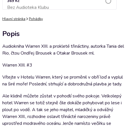
369 Kč
Bez Audioteka Klubu
Přidat do košíku
Hlavní stránka
Pohádky
Popis
Audiokniha Warren XIII. a prokleté třináctiny, autorka Tania del
Rio, čtou Ondřej Brousek a Otakar Brousek ml.
Warren XIII. #3
Vítejte v Hotelu Warren, který se proměnil v obří loď a vyplul
na širé moře! Poslední, strhující a dobrodružná plavba je tady.
Ale klidně můžete zůstat v pohodlí svého pokoje. Velkolepý
hotel Warren se totiž stejně čile dokáže pohybovat po lese i
plout po vodě. A tak se jeho majitel, mladičký a odvážný
Warren XIII., rozhodne oslavit třinácté narozeniny právě
uprostřed modravého oceánu. Jenže namísto večírku se