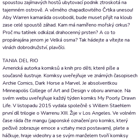
spoustou zajímavých hostů ubytovací podnik ztroskotá na
tajemném ostrově. A věrného chapadlovitého Črtíka unesou!
Aby Warren kamaráda osvobodil, bude muset přijít na kloub
zase celé spoustě záhad. Kam má namířeno mořský cirkus?
Proč mu tatínek odkázal drahocenný prsten? A co to
propánajána jenom je Velká osma? Tak hádejte a vítejte na
vlnách dobrodružství, plavčíci.
TANIA DEL RIO
Americká autorka komiksů a knih pro děti, které píše a
současně ilustruje. Komiksy uveřejňuje ve známých časopisech
Archie Comics, Dark Horse a Marvel. Je absolventkou
Minneapolis College of Art and Design v oboru animace. Na
svém webu uveřejňuje každý týden komiks My Poorly Drawn
Life. V listopadu 2015 vydala společně s Willem Staehlem
první díl trilogie o Warrenu XIII. Žije v Los Angeles. Ve volném
čase ráda čte mangu (japonské označení pro komiks, který
pečlivě zobrazuje emoce a vztahy mezi postavami), plete a
háčkuje, hraje videohry a se svým manželem tvoří komiksy