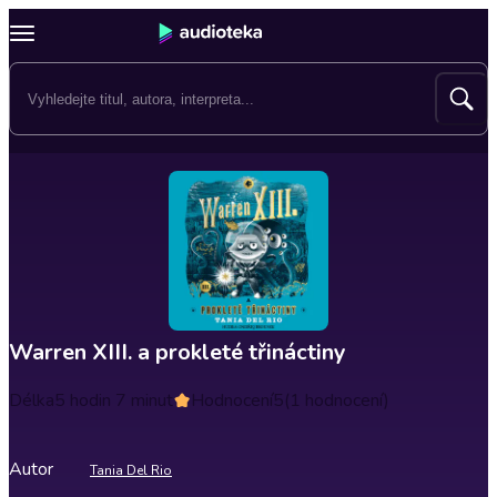
Warren XIII. a prokleté třináctiny
Délka
5 hodin 7 minut
Hodnocení
5
(1 hodnocení)
Autor
Tania Del Rio