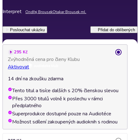
Interpret
Ondřej Brousek
Otakar Brousek ml.
Poslouchat ukázku
Přidat do oblíbených
295 Kč
Zvýhodněná cena pro členy Klubu
Aktivovat
14 dní na zkoušku zdarma
Tento titul a tisíce dalších s 20% členskou slevou
Přes 3000 titulů volně k poslechu v rámci
předplatného
Superprodukce dostupné pouze na Audiotéce
Možnost sdílení zakoupených audioknih s rodinou