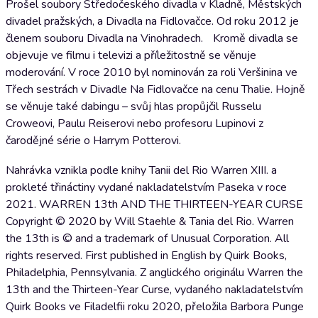
Prošel soubory Středočeského divadla v Kladně, Městských
divadel pražských, a Divadla na Fidlovačce. Od roku 2012 je
členem souboru Divadla na Vinohradech. Kromě divadla se
objevuje ve filmu i televizi a příležitostně se věnuje
moderování. V roce 2010 byl nominován za roli Veršinina ve
Třech sestrách v Divadle Na Fidlovačce na cenu Thalie. Hojně
se věnuje také dabingu – svůj hlas propůjčil Russelu
Croweovi, Paulu Reiserovi nebo profesoru Lupinovi z
čarodějné série o Harrym Potterovi.
Nahrávka vznikla podle knihy Tanii del Rio Warren XIII. a
prokleté třináctiny vydané nakladatelstvím Paseka v roce
2021. WARREN 13th AND THE THIRTEEN-YEAR CURSE
Copyright © 2020 by Will Staehle & Tania del Rio. Warren
the 13th is © and a trademark of Unusual Corporation. All
rights reserved. First published in English by Quirk Books,
Philadelphia, Pennsylvania. Z anglického originálu Warren the
13th and the Thirteen-Year Curse, vydaného nakladatelstvím
Quirk Books ve Filadelfii roku 2020, přeložila Barbora Punge