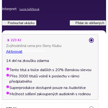
Interpret
Lucie Juřičková
Poslouchat ukázku
Přidat do oblíbených
223 Kč
Zvýhodněná cena pro členy Klubu
Aktivovat
14 dní na zkoušku zdarma
Tento titul a tisíce dalších s 20% členskou slevou
Přes 3000 titulů volně k poslechu v rámci
předplatného
Superprodukce dostupné pouze na Audiotéce
Možnost sdílení zakoupených audioknih s rodinou