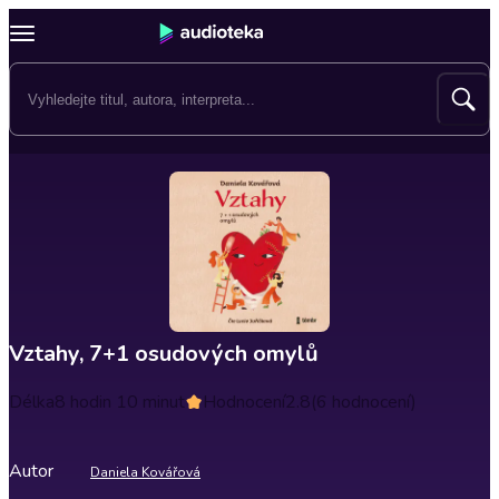
Vztahy, 7+1 osudových omylů
Délka
8 hodin 10 minut
Hodnocení
2.8
(6 hodnocení)
Autor
Daniela Kovářová