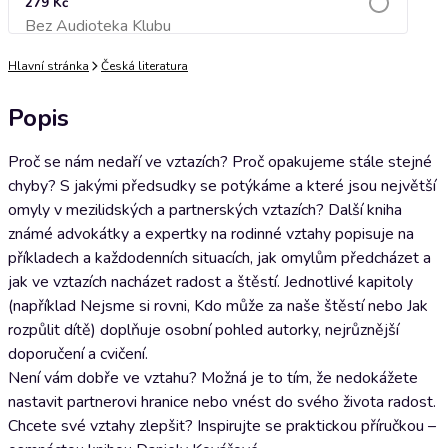
279 Kč
Bez Audioteka Klubu
Přidat do košíku
Hlavní stránka
Česká literatura
Popis
Proč se nám nedaří ve vztazích? Proč opakujeme stále stejné
chyby? S jakými předsudky se potýkáme a které jsou největší
omyly v mezilidských a partnerských vztazích? Další kniha
známé advokátky a expertky na rodinné vztahy popisuje na
příkladech a každodenních situacích, jak omylům předcházet a
jak ve vztazích nacházet radost a štěstí. Jednotlivé kapitoly
(například Nejsme si rovni, Kdo může za naše štěstí nebo Jak
rozpůlit dítě) doplňuje osobní pohled autorky, nejrůznější
doporučení a cvičení.
Není vám dobře ve vztahu? Možná je to tím, že nedokážete
nastavit partnerovi hranice nebo vnést do svého života radost.
Chcete své vztahy zlepšit? Inspirujte se praktickou příručkou –