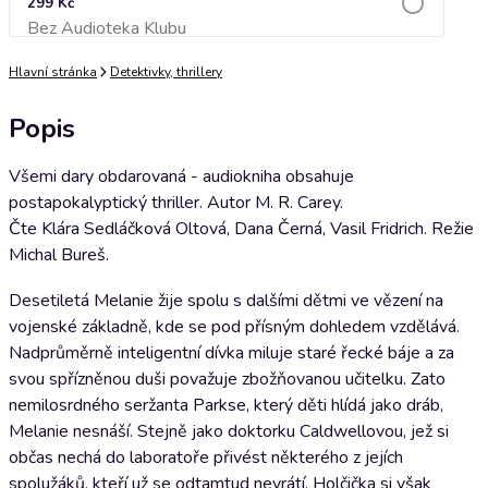
299 Kč
Bez Audioteka Klubu
Přidat do košíku
Hlavní stránka
Detektivky, thrillery
Popis
Všemi dary obdarovaná - audiokniha obsahuje
postapokalyptický thriller. Autor M. R. Carey.
Čte Klára Sedláčková Oltová, Dana Černá, Vasil Fridrich. Režie
Michal Bureš.
Desetiletá Melanie žije spolu s dalšími dětmi ve vězení na
vojenské základně, kde se pod přísným dohledem vzdělává.
Nadprůměrně inteligentní dívka miluje staré řecké báje a za
svou spřízněnou duši považuje zbožňovanou učitelku. Zato
nemilosrdného seržanta Parkse, který děti hlídá jako dráb,
Melanie nesnáší. Stejně jako doktorku Caldwellovou, jež si
občas nechá do laboratoře přivést některého z jejích
spolužáků, kteří už se odtamtud nevrátí. Holčička si však