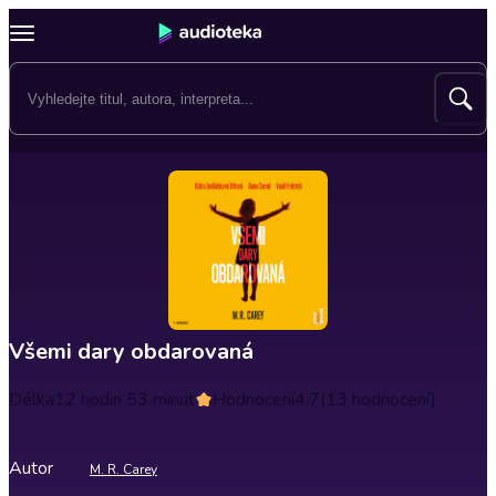
Všemi dary obdarovaná
Délka
12 hodin 53 minut
Hodnocení
4.7
(13 hodnocení)
Autor
M. R. Carey