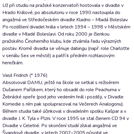
Už při studiu na pražské konzervatoři hostovala v divadle v
Hradci Králové, po absolutoriu v roce 1990 nastoupila do
angažmá ve Středočeském divadle Kladno – Mladá Boleslav.
Po rozdělení divadel hrála v letech 1994 – 1998 v Městském
divadle v Mladé Boleslavi. Od roku 2000 je členkou
pražského Činoherního klubu, kde ztvárnila řadu výrazných
postav. Kromě divadla se věnuje dabingu (např. role Charlotte
v seriálu Sex ve městě) a patří k předním rozhlasovým
herečkám.
Vasil Fridrich (* 1976)
Absolvoval DAMU, ještě na škole se setkal s režisérem
Dušanem Pařízkem, který ho obsadil do role Peachuma v
Žebrácké opeře (pod jeho vedením hrál i později, v Divadle
Komedie s ním pak spolupracoval na Večerech Analogonu).
Během studia také účinkoval v divadelním spolku Kašpar a v
divadle J. K. Tyla v Plzni. V roce 1995 se stal členem CD 94 v
Divadle v Celetné. Po skončení studií získal angažmá ve
Švandově divadle, v letech 2002–2005 působil ve