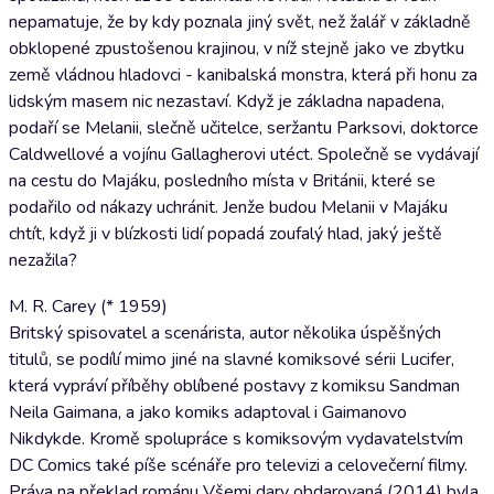
nepamatuje, že by kdy poznala jiný svět, než žalář v základně
obklopené zpustošenou krajinou, v níž stejně jako ve zbytku
země vládnou hladovci - kanibalská monstra, která při honu za
lidským masem nic nezastaví. Když je základna napadena,
podaří se Melanii, slečně učitelce, seržantu Parksovi, doktorce
Caldwellové a vojínu Gallagherovi utéct. Společně se vydávají
na cestu do Majáku, posledního místa v Británii, které se
podařilo od nákazy uchránit. Jenže budou Melanii v Majáku
chtít, když ji v blízkosti lidí popadá zoufalý hlad, jaký ještě
nezažila?
M. R. Carey (* 1959)
Britský spisovatel a scenárista, autor několika úspěšných
titulů, se podílí mimo jiné na slavné komiksové sérii Lucifer,
která vypráví příběhy oblíbené postavy z komiksu Sandman
Neila Gaimana, a jako komiks adaptoval i Gaimanovo
Nikdykde. Kromě spolupráce s komiksovým vydavatelstvím
DC Comics také píše scénáře pro televizi a celovečerní filmy.
Práva na překlad románu Všemi dary obdarovaná (2014) byla