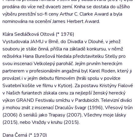
prodána do více než dvaceti zemí. Kniha se dostala do užšího
výběru prestižní sci-fi ceny Arthur C. Clarke Award a byla
nominována na ocenění James Herbert Award.
Klára Sedláčková Oltová (* 1976)
Vystudovala JAMU v Brně, do Divadla v Dlouhé, v jehož
souboru je stále činná, přišla na základě konkursu, v němž
režisérka Hana Burešová hledala představitelku Stelly pro
svou inscenaci Velkolepý paroháč. Jejím prvním hereckým
partnerem v profesionálním angažmá byl Karel Roden, který ji
provázel i v jejím debutu filmovém (hráli spolu v povídce
Svatební košile ve filmu v Kytice). Za postavu Kristýny Fialové
v Našich furiantech získala cenu za nejlepší ženský herecký
výkon GRAND Festivalu smíchu v Pardubicích. Televizní diváci
ji mohou znát z inscenací Draculův švagr (1996), Vřesový trůn
(2006) či seriálů jako Trapasy (2007), Všechny moje lásky
(2015), nebo Vraždy v kruhu (2015).
Dana Černá (* 1970)