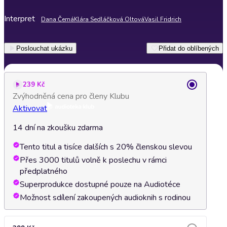
Interpret
Dana Černá
Klára Sedláčková Oltová
Vasil Fridrich
Poslouchat ukázku
Přidat do oblíbených
239 Kč
Zvýhodněná cena pro členy Klubu
Aktivovat
14 dní na zkoušku zdarma
Tento titul a tisíce dalších s 20% členskou slevou
Přes 3000 titulů volně k poslechu v rámci
předplatného
Superprodukce dostupné pouze na Audiotéce
Možnost sdílení zakoupených audioknih s rodinou