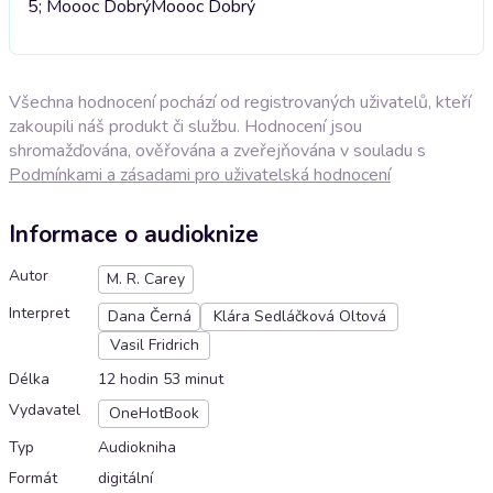
5; Moooc Dobrý
Moooc Dobrý
Všechna hodnocení pochází od registrovaných uživatelů, kteří
zakoupili náš produkt či službu. Hodnocení jsou
shromažďována, ověřována a zveřejňována v souladu s
Podmínkami a zásadami pro uživatelská hodnocení
Informace o audioknize
Autor
M. R. Carey
Interpret
Dana Černá
Klára Sedláčková Oltová
Vasil Fridrich
Délka
12 hodin 53 minut
Vydavatel
OneHotBook
Typ
Audiokniha
Formát
digitální