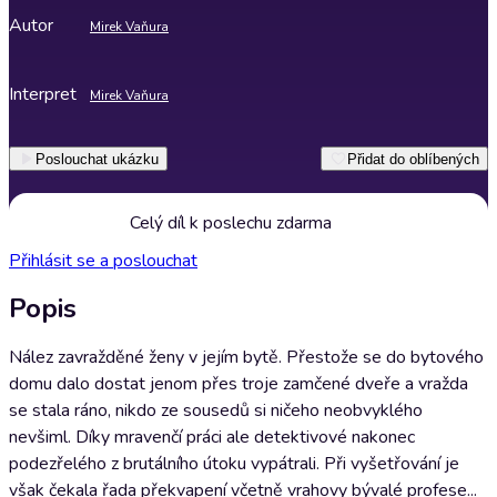
Autor
Mirek Vaňura
Interpret
Mirek Vaňura
Poslouchat ukázku
Přidat do oblíbených
Celý díl k poslechu zdarma
Přihlásit se a poslouchat
Popis
Nález zavražděné ženy v jejím bytě. Přestože se do bytového
domu dalo dostat jenom přes troje zamčené dveře a vražda
se stala ráno, nikdo ze sousedů si ničeho neobvyklého
nevšiml. Díky mravenčí práci ale detektivové nakonec
podezřelého z brutálního útoku vypátrali. Při vyšetřování je
však čekala řada překvapení včetně vrahovy bývalé profese...