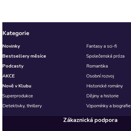
Kategorie
Novinky
Fantasy a sci-fi
Bestsellery měsíce
Společenská próza
Podcasty
Romantika
AKCE
Osobní rozvoj
Nově v Klubu
Historické romány
Superprodukce
Dějiny a historie
Detektivky, thrillery
Vzpomínky a biografie
Zákaznická podpora