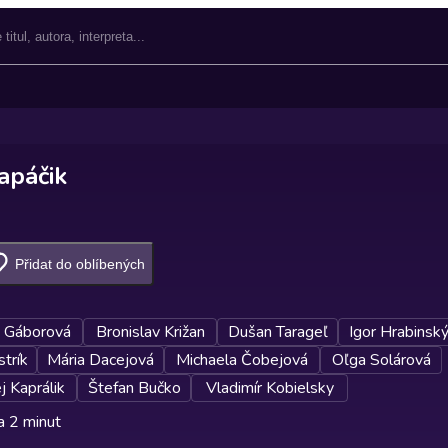
apáčik
Přidat do oblíbených
 Gáborová
Bronislav Križan
Dušan Tarageľ
Igor Hrabinsk
strík
Mária Dacejová
Michaela Čobejová
Oľga Solárová
j Kaprálik
Štefan Bučko
Vladimír Kobielsky
a 2 minut