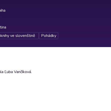
iha
tina
knihy ve slovenštině
Pohádky
ala Ľuba Vančíková.