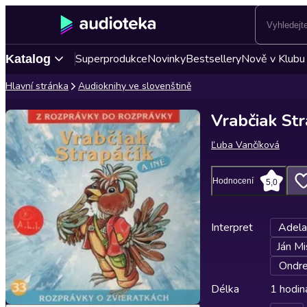
Superprodukce
Novinky
Bestsellery
Nově v Klubu
Katalog
Hlavní stránka
Audioknihy ve slovenštině
Vrabčiak Str
Ľuba Vančíková
Hodnocení
5,0
Interpret
Adela
Ján Mi
Ondre
Délka
1 hodin