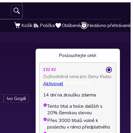
Košík
Polička
Oblíbené
Nedávno přehrávané
Poslouchejte celé:
132 Kč
Zvýhodněná cena pro členy Klubu
Aktivovat
14 dní na zkoušku zdarma
ý
Ivo Gogál
Tento titul a tisíce dalších s
20% členskou slevou
Přes 3000 titulů volně k
poslechu v rámci předplatného