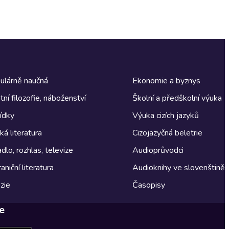
ulárně naučná
Ekonomie a byznys
tní filozofie, náboženství
Školní a předškolní výuka
ídky
Výuka cizích jazyků
á literatura
Cizojazyčná beletrie
dlo, rozhlas, televize
Audioprůvodci
aniční literatura
Audioknihy ve slovenštině
zie
Časopisy
e