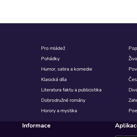
Pro mládež
Pop
Pohádky
Živo
Humor, satira a komedie
Pov
Klasická díla
Česk
Literatura faktu a publicistika
Diva
Dobrodružné romány
Zahr
Horory a mystika
Poe
Informace
Aplikac