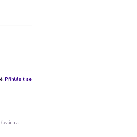
lé.
Přihlásit se
ěřována a