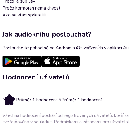
Prečo je sup lisý
Prečo kormorán nemá chvost
Ako sa vtáci spriatelili
Jak audioknihu poslouchat?
Poslouchejte pohodlně na Android a iOs zařízeních v aplikaci A
Hodnocení uživatelů
5
Průměr 1 hodnocení: 5
Průměr 1 hodnocení
Všechna hodnocení pochází od registrovaných uživatelů, kteří z
zveřejňována v souladu s
Podmínkami a zásadami pro uživatels