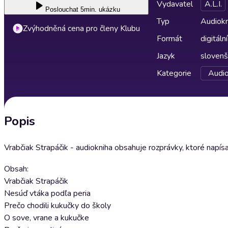
Vydavatel
A.L.I.
Poslouchat
5min. ukázku
Typ
Audiokn
Zvýhodněná cena pro členy Klubu
Formát
digitální
Jazyk
slovenš
Kategorie
Audio
Popis
Vrabčiak Strapáčik - audiokniha obsahuje rozprávky, ktoré napís
Obsah:
Vrabčiak Strapáčik
Nesúď vtáka podľa peria
Prečo chodili kukučky do školy
O sove, vrane a kukučke