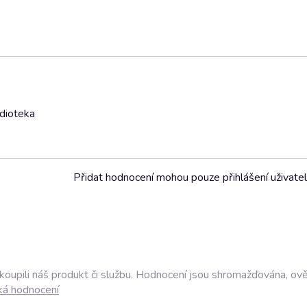
udioteka
Přidat hodnocení mohou pouze přihlášení uživate
akoupili náš produkt či službu. Hodnocení jsou shromažďována, ov
ká hodnocení