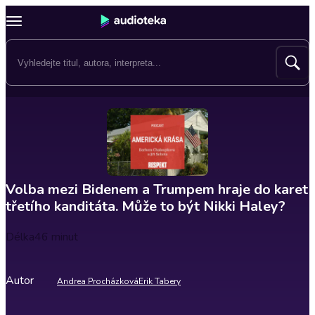
Volba mezi Bidenem a Trumpem hraje do karet
třetího kanditáta. Může to být Nikki Haley?
Délka
46 minut
Autor
Andrea Procházková
Erik Tabery