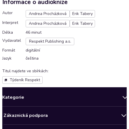
Informace o audioknize
Autor
Andrea Procházková
Erik Tabery
Interpret
Andrea Procházková
Erik Tabery
Délka
46 minut
Vydavatel
Respekt Publishing a.s.
Formát
digitální
Jazyk
čeština
Titul najdete ve sbírkách
:
Týdeník Respekt
Kategorie
Novinky
Zákaznická podpora
Bestsellery měsíce
Obchodní podmínky