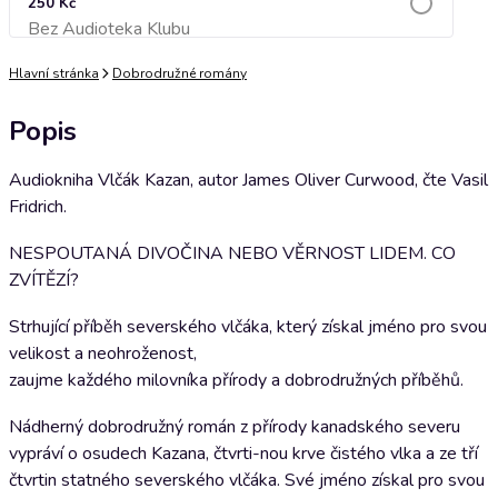
250 Kč
Bez Audioteka Klubu
Přidat do košíku
Hlavní stránka
Dobrodružné romány
Popis
Audiokniha Vlčák Kazan, autor James Oliver Curwood, čte Vasil
Fridrich.
NESPOUTANÁ DIVOČINA NEBO VĚRNOST LIDEM. CO
ZVÍTĚZÍ?
Strhující příběh severského vlčáka, který získal jméno pro svou
velikost a neohroženost,
zaujme každého milovníka přírody a dobrodružných příběhů.
Nádherný dobrodružný román z přírody kanadského severu
vypráví o osudech Kazana, čtvrti-nou krve čistého vlka a ze tří
čtvrtin statného severského vlčáka. Své jméno získal pro svou