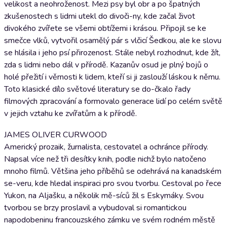
velikost a neohroženost. Mezi psy byl obr a po špatných
zkušenostech s lidmi utekl do divoči-ny, kde začal život
divokého zvířete se všemi obtížemi i krásou. Připojil se ke
smečce vlků, vytvořil osamělý pár s vlčicí Šedkou, ale ke slovu
se hlásila i jeho psí přirozenost. Stále nebyl rozhodnut, kde žít,
zda s lidmi nebo dál v přírodě. Kazanův osud je plný bojů o
holé přežití i věrnosti k lidem, kteří si ji zaslouží láskou k němu.
Toto klasické dílo světové literatury se do-čkalo řady
filmových zpracování a formovalo generace lidí po celém světě
v jejich vztahu ke zvířatům a k přírodě.
JAMES OLIVER CURWOOD
Americký prozaik, žurnalista, cestovatel a ochránce přírody.
Napsal více než tři desítky knih, podle nichž bylo natočeno
mnoho filmů. Většina jeho příběhů se odehrává na kanadském
se-veru, kde hledal inspiraci pro svou tvorbu. Cestoval po řece
Yukon, na Aljašku, a několik mě-síců žil s Eskymáky. Svou
tvorbou se brzy proslavil a vybudoval si romantickou
napodobeninu francouzského zámku ve svém rodném městě