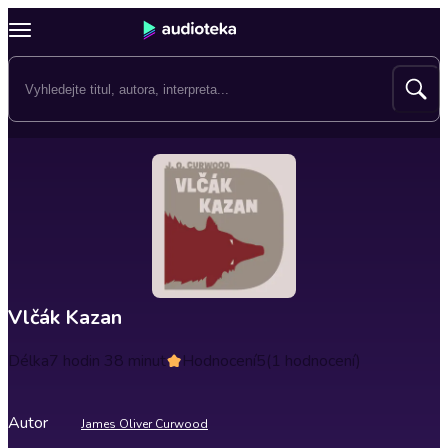
Vlčák Kazan
Délka
7 hodin 38 minut
Hodnocení
5
(1 hodnocení)
Autor
James Oliver Curwood