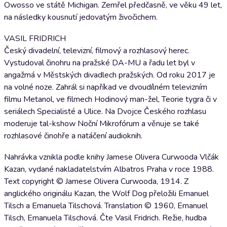
Owosso ve státě Michigan. Zemřel předčasně, ve věku 49 let,
na následky kousnutí jedovatým živočichem.
VASIL FRIDRICH
Český divadelní, televizní, filmový a rozhlasový herec.
Vystudoval činohru na pražské DA-MU a řadu let byl v
angažmá v Městských divadlech pražských. Od roku 2017 je
na volné noze. Zahrál si napříkad ve dvoudílném televizním
filmu Metanol, ve filmech Hodinový man-žel, Teorie tygra či v
seriálech Specialisté a Ulice. Na Dvojce Českého rozhlasu
moderuje tal-kshow Noční Mikrofórum a věnuje se také
rozhlasové činohře a natáčení audioknih.
Nahrávka vznikla podle knihy Jamese Olivera Curwooda Vlčák
Kazan, vydané nakladatelstvím Albatros Praha v roce 1988.
Text copyright © Jamese Olivera Curwooda, 1914. Z
anglického originálu Kazan, the Wolf Dog přeložili Emanuel
Tilsch a Emanuela Tilschová. Translation © 1960, Emanuel
Tilsch, Emanuela Tilschová. Čte Vasil Fridrich. Režie, hudba