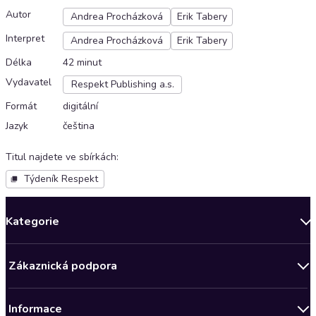
Autor
Andrea Procházková
Erik Tabery
Interpret
Andrea Procházková
Erik Tabery
Délka
42 minut
Vydavatel
Respekt Publishing a.s.
Formát
digitální
Jazyk
čeština
Titul najdete ve sbírkách
:
Týdeník Respekt
Kategorie
Novinky
Zákaznická podpora
Bestsellery měsíce
Obchodní podmínky
Podcasty
Informace