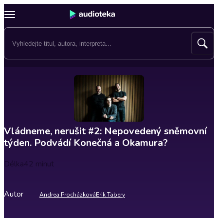
Vládneme, nerušit #2: Nepovedený sněmovní
týden. Podvádí Konečná a Okamura?
Délka
42 minut
Autor
Andrea Procházková
Erik Tabery