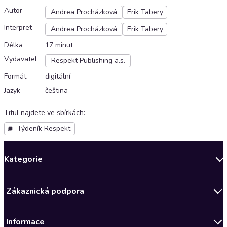
Autor
Andrea Procházková
Erik Tabery
Interpret
Andrea Procházková
Erik Tabery
Délka
17 minut
Vydavatel
Respekt Publishing a.s.
Formát
digitální
Jazyk
čeština
Titul najdete ve sbírkách
:
Týdeník Respekt
Kategorie
Novinky
Zákaznická podpora
Bestsellery měsíce
Obchodní podmínky
Podcasty
Informace