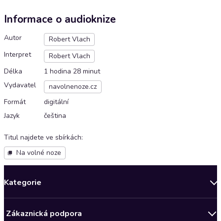
Informace o audioknize
Autor
Robert Vlach
Interpret
Robert Vlach
Délka
1 hodina 28 minut
Vydavatel
navolnenoze.cz
Formát
digitální
Jazyk
čeština
Titul najdete ve sbírkách
:
Na volné noze
Kategorie
Novinky
Zákaznická podpora
Bestsellery měsíce