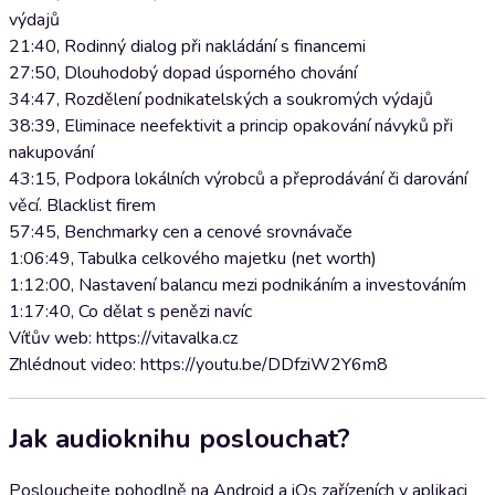
výdajů
21:40, Rodinný dialog při nakládání s financemi
27:50, Dlouhodobý dopad úsporného chování
34:47, Rozdělení podnikatelských a soukromých výdajů
38:39, Eliminace neefektivit a princip opakování návyků při
nakupování
43:15, Podpora lokálních výrobců a přeprodávání či darování
věcí. Blacklist firem
57:45, Benchmarky cen a cenové srovnávače
1:06:49, Tabulka celkového majetku (net worth)
1:12:00, Nastavení balancu mezi podnikáním a investováním
1:17:40, Co dělat s penězi navíc
Víťův web: https://vitavalka.cz
Zhlédnout video: https://youtu.be/DDfziW2Y6m8
Jak audioknihu poslouchat?
Poslouchejte pohodlně na Android a iOs zařízeních v aplikaci