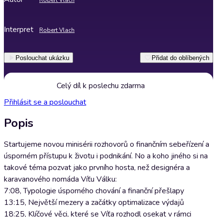
Robert Vlach
Interpret
Robert Vlach
Poslouchat ukázku
Přidat do oblíbených
Celý díl k poslechu zdarma
Přihlásit se a poslouchat
Popis
Startujeme novou minisérii rozhovorů o finančním sebeřízení a
úsporném přístupu k životu i podnikání. No a koho jiného si na
takové téma pozvat jako prvního hosta, než designéra a
karavanového nomáda Víťu Válku:
7:08, Typologie úsporného chování a finanční přešlapy
13:15, Největší mezery a začátky optimalizace výdajů
18:25, Klíčové věci, které se Víťa rozhodl osekat v rámci