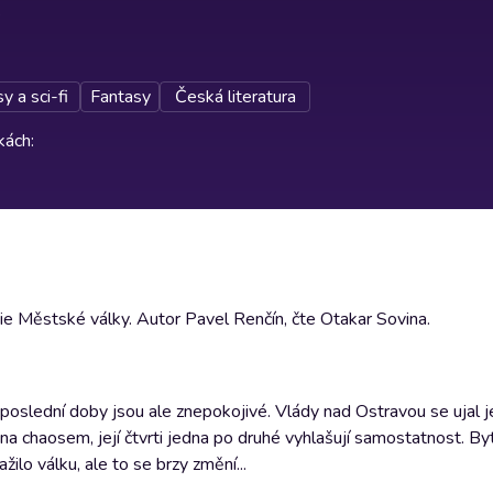
y a sci-fi
Fantasy
Česká literatura
rkách
:
ie Městské války. Autor Pavel Renčín, čte Otakar Sovina.
ti poslední doby jsou ale znepokojivé. Vlády nad Ostravou se ujal 
na chaosem, její čtvrti jedna po druhé vyhlašují samostatnost. By
žilo válku, ale to se brzy změní...