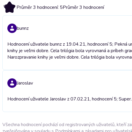
5
Průměr 3 hodnocení: 5
Průměr 3 hodnocení
bunnz
Hodnocení uživatele bunnz z 19.04.21, hodnocení 5; Pekná ur
knihy je veľmi dobre. Cela trilógia bola vyrovnaná a príbeh gra
Narozpravanie knihy je veľmi dobre. Cela trilógia bola vyrovna
Jaroslav
Hodnocení uživatele Jaroslav z 07.02.21, hodnocení 5; Super.
Všechna hodnocení pochází od registrovaných uživatelů, kteří z
zveřejňována v souladu s
Podmínkami a zásadami pro uživatels