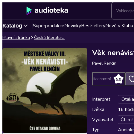
Superprodukce
Novinky
Bestsellery
Nově v Klubu
Katalog
Hlavní stránka
Česká literatura
Věk nenávist
Pavel Renčín
Hodnocení
5,0
Interpret
Otaka
Délka
16 hodi
Vydavatel
Čti mi!
Typ
Audiokn