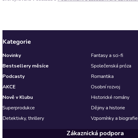
Kategorie
Novinky
Fantasy a sci-fi
Bestsellery měsíce
Společenská próza
Podcasty
Romantika
AKCE
Osobní rozvoj
Nově v Klubu
Historické romány
Superprodukce
Dějiny a historie
Detektivky, thrillery
Vzpomínky a biografie
Zákaznická podpora