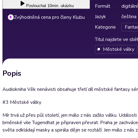
Formát
digitální
Poslouchat
10min. ukázku
Jazyk
čeština
Zvýhodněná cena pro členy Klubu
Kategorie
Fantas
Titul najdete ve sbí
Městské války
Popis
Audiokniha Věk nenávisti obsahuje třetí díl městské fantasy sér
#3 Městské války
Mír trvá už přes půl století, jen málo z nás zažilo válku. Událos
brněnské vile Tugendhat je připraven převrat. Praha je zachváce
světa odkládají masky a spirála dějin se roztáčí. Jen málo z nás za