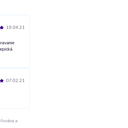
19.04.21
pravanie
epická.
07.02.21
ěřována a