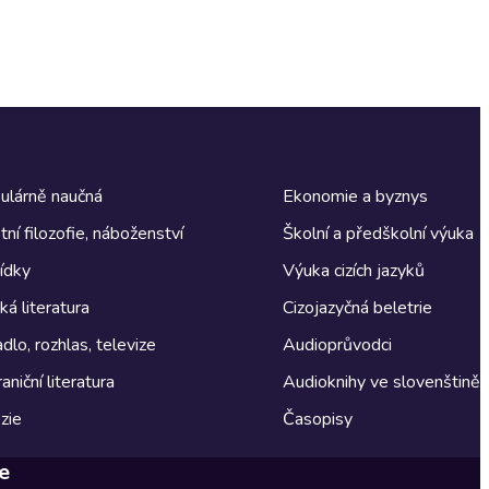
ulárně naučná
Ekonomie a byznys
tní filozofie, náboženství
Školní a předškolní výuka
ídky
Výuka cizích jazyků
á literatura
Cizojazyčná beletrie
dlo, rozhlas, televize
Audioprůvodci
aniční literatura
Audioknihy ve slovenštině
zie
Časopisy
e