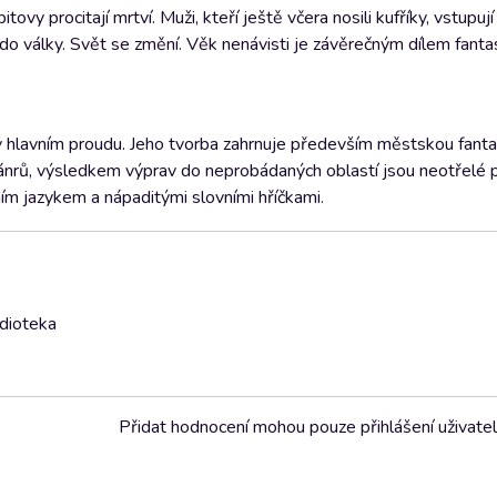
vy procitají mrtví. Muži, kteří ještě včera nosili kufříky, vstupují
do války. Svět se změní. Věk nenávisti je závěrečným dílem fantas
a v hlavním proudu. Jeho tvorba zahrnuje především městskou fant
žánrů, výsledkem výprav do neprobádaných oblastí jsou neotřelé 
ním jazykem a nápaditými slovními hříčkami.
udioteka
Přidat hodnocení mohou pouze přihlášení uživate