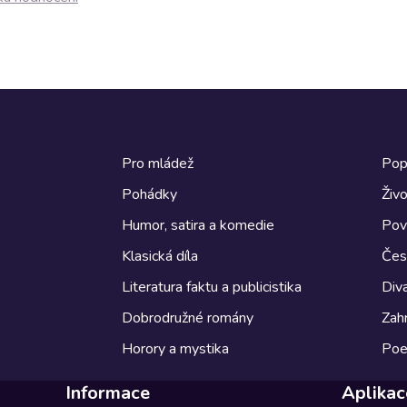
Pro mládež
Pop
Pohádky
Živo
Humor, satira a komedie
Pov
Klasická díla
Česk
Literatura faktu a publicistika
Diva
Dobrodružné romány
Zahr
Horory a mystika
Poe
Informace
Aplikac