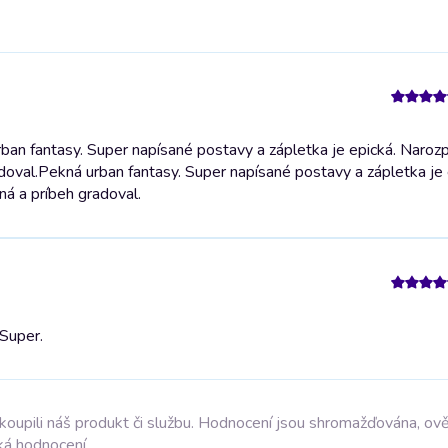
ban fantasy. Super napísané postavy a zápletka je epická. Naroz
doval.
Pekná urban fantasy. Super napísané postavy a zápletka je 
ná a príbeh gradoval.
Super.
akoupili náš produkt či službu. Hodnocení jsou shromažďována, ov
ká hodnocení