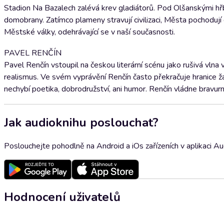
Stadion Na Bazalech zalévá krev gladiátorů. Pod Olšanskými hřbito
domobrany. Zatímco plameny stravují civilizaci, Města pochodují 
Městské války, odehrávající se v naší současnosti.
PAVEL RENČÍN
Pavel Renčín vstoupil na českou literární scénu jako rušivá vln
realismus. Ve svém vyprávění Renčín často překračuje hranice 
nechybí poetika, dobrodružství, ani humor. Renčín vládne bravur
Jak audioknihu poslouchat?
Poslouchejte pohodlně na Android a iOs zařízeních v aplikaci A
Hodnocení uživatelů