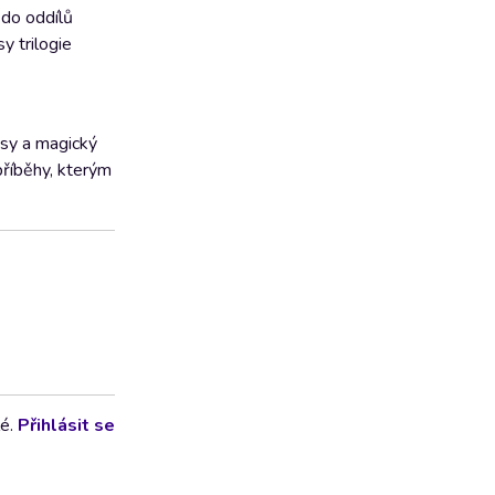
 do oddílů
y trilogie
asy a magický
příběhy, kterým
lé.
Přihlásit se