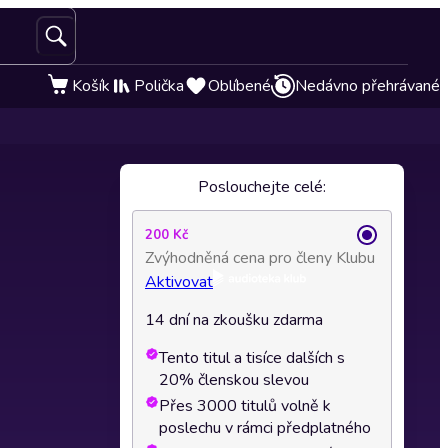
Košík
Polička
Oblíbené
Nedávno přehrávané
Poslouchejte celé:
200 Kč
Zvýhodněná cena pro členy Klubu
Aktivovat
14 dní na zkoušku zdarma
Tento titul a tisíce dalších s
20% členskou slevou
Přes 3000 titulů volně k
poslechu v rámci předplatného