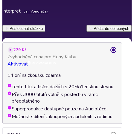
Interpret
Jan Vondráček
Poslouchat ukázku
Přidat do oblíbených
279 Kč
Zvýhodněná cena pro členy Klubu
Aktivovat
14 dní na zkoušku zdarma
Tento titul a tisíce dalších s 20% členskou slevou
Přes 3000 titulů volně k poslechu v rámci
předplatného
Superprodukce dostupné pouze na Audiotéce
Možnost sdílení zakoupených audioknih s rodinou