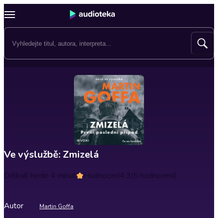
Ve výslužbě: Zmizelá
Délka
6 hodin 4 minut
Hodnocení
4.3
(5 hodnocení)
Autor
Martin Goffa