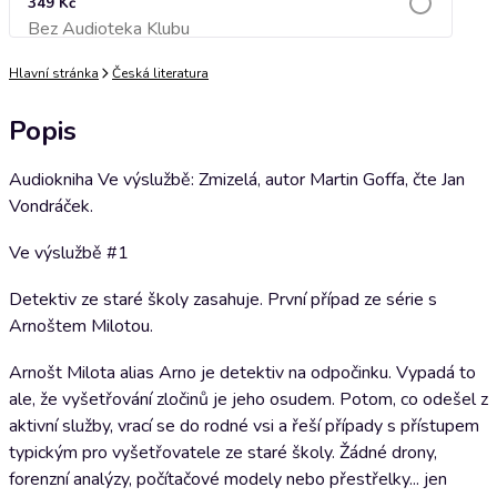
349 Kč
Bez Audioteka Klubu
Přidat do košíku
Hlavní stránka
Česká literatura
Popis
Audiokniha Ve výslužbě: Zmizelá, autor Martin Goffa, čte Jan
Vondráček.
Ve výslužbě #1
Detektiv ze staré školy zasahuje. První případ ze série s
Arnoštem Milotou.
Arnošt Milota alias Arno je detektiv na odpočinku. Vypadá to
ale, že vyšetřování zločinů je jeho osudem. Potom, co odešel z
aktivní služby, vrací se do rodné vsi a řeší případy s přístupem
typickým pro vyšetřovatele ze staré školy. Žádné drony,
forenzní analýzy, počítačové modely nebo přestřelky... jen