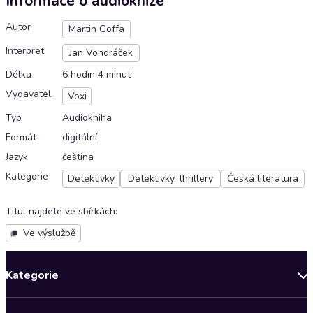
Informace o audioknize
Autor
Martin Goffa
Interpret
Jan Vondráček
Délka
6 hodin 4 minut
Vydavatel
Voxi
Typ
Audiokniha
Formát
digitální
Jazyk
čeština
Kategorie
Detektivky
Detektivky, thrillery
Česká literatura
Titul najdete ve sbírkách
:
Ve výslužbě
Kategorie
Novinky