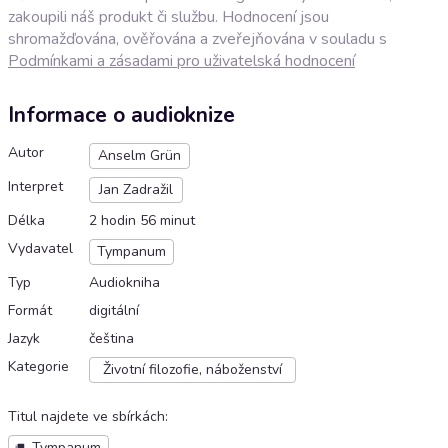
zakoupili náš produkt či službu. Hodnocení jsou
shromažďována, ověřována a zveřejňována v souladu s
Podmínkami a zásadami pro uživatelská hodnocení
Informace o audioknize
Autor
Anselm Grün
Interpret
Jan Zadražil
Délka
2 hodin 56 minut
Vydavatel
Tympanum
Typ
Audiokniha
Formát
digitální
Jazyk
čeština
Kategorie
Životní filozofie, náboženství
Titul najdete ve sbírkách
:
Tympanum