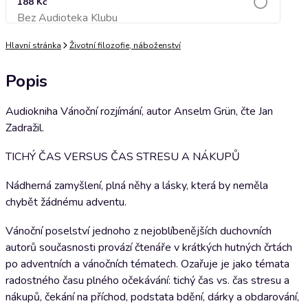
188 Kč
Bez Audioteka Klubu
Přidat do košíku
Hlavní stránka
Životní filozofie, náboženství
Popis
Audiokniha Vánoční rozjímání, autor Anselm Grün, čte Jan
Zadražil.
TICHÝ ČAS VERSUS ČAS STRESU A NÁKUPŮ
Nádherná zamyšlení, plná něhy a lásky, která by neměla
chybět žádnému adventu.
Vánoční poselství jednoho z nejoblíbenějších duchovních
autorů současnosti provází čtenáře v krátkých hutných črtách
po adventních a vánočních tématech. Ozařuje je jako témata
radostného času plného očekávání: tichý čas vs. čas stresu a
nákupů, čekání na příchod, podstata bdění, dárky a obdarování,