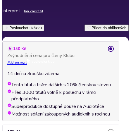
Interpret
Jan Zadražil
Poslouchat ukázku
Přidat do oblíbených
150 Kč
Zvýhodněná cena pro členy Klubu
Aktivovat
14 dní na zkoušku zdarma
Tento titul a tisíce dalších s 20% členskou slevou
Přes 3000 titulů volně k poslechu v rámci
předplatného
Superprodukce dostupné pouze na Audiotéce
Možnost sdílení zakoupených audioknih s rodinou