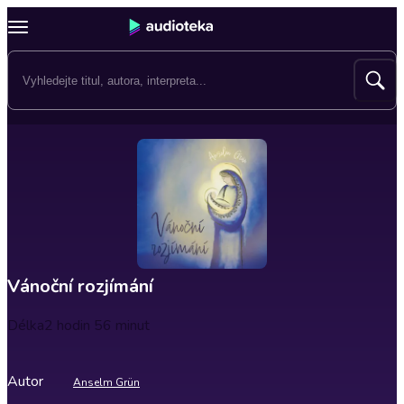
Vánoční rozjímání
Délka
2 hodin 56 minut
Autor
Anselm Grün