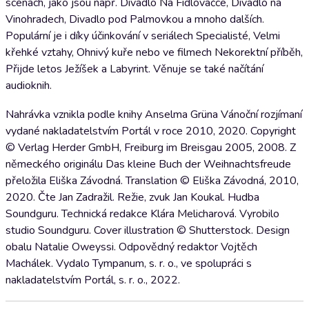
scénách, jako jsou např. Divadlo Na Fidlovačce, Divadlo na
Vinohradech, Divadlo pod Palmovkou a mnoho dalších.
Populární je i díky účinkování v seriálech Specialisté, Velmi
křehké vztahy, Ohnivý kuře nebo ve filmech Nekorektní příběh,
Přijde letos Ježíšek a Labyrint. Věnuje se také načítání
audioknih.
Nahrávka vznikla podle knihy Anselma Grüna Vánoční rozjímaní
vydané nakladatelstvím Portál v roce 2010, 2020. Copyright
© Verlag Herder GmbH, Freiburg im Breisgau 2005, 2008. Z
německého originálu Das kleine Buch der Weihnachtsfreude
přeložila Eliška Závodná. Translation © Eliška Závodná, 2010,
2020. Čte Jan Zadražil. Režie, zvuk Jan Koukal. Hudba
Soundguru. Technická redakce Klára Melicharová. Vyrobilo
studio Soundguru. Cover illustration © Shutterstock. Design
obalu Natalie Oweyssi. Odpovědný redaktor Vojtěch
Machálek. Vydalo Tympanum, s. r. o., ve spolupráci s
nakladatelstvím Portál, s. r. o., 2022.