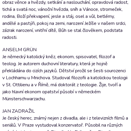
obraz věnce a hvězdy, setkání a naslouchání, opravdová radost,
tichá a svatá noc, vánoční hvězda, sníh a Vánoce, stromeček,
rodina, Boží překvapení, jesle a stáj, osel a vůl, betlémy,
andělé a pastýři, pokoj na zemi, narození Ježíše v našem srdci,
zázrak narození, vnitřní dítě, Bůh se stal člověkem, podstata
radosti.
ANSELM GRÜN
Je německý katolický kněz, ekonom, spisovatel, filozof a
teolog. Je autorem duchovní literatury, která je hojně
překládána do cizích jazyků. Dětství prožil se šesti sourozenci
v Lochhamu u Mnichova. Studoval filozofii a katolickou teologii
v St. Ottilienu a v Římě, má doktorát z teologie. Žije, tvoří a
jako hlavní ekonom opatství působí v německém
Münsterschwarzachu.
JAN ZADRAŽIL
Je český herec, známý nejen z divadla, ale i z televizních filmů a
seriálů. V Praze vystudoval konzervatoř. Působil na různých