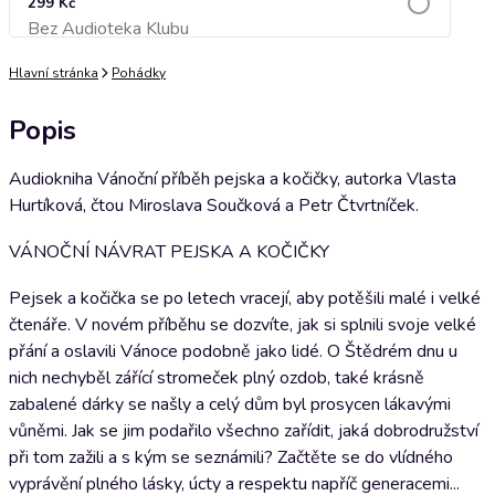
299 Kč
Bez Audioteka Klubu
Přidat do košíku
Hlavní stránka
Pohádky
Popis
Audiokniha Vánoční příběh pejska a kočičky, autorka Vlasta
Hurtíková, čtou Miroslava Součková a Petr Čtvrtníček.
VÁNOČNÍ NÁVRAT PEJSKA A KOČIČKY
Pejsek a kočička se po letech vracejí, aby potěšili malé i velké
čtenáře. V novém příběhu se dozvíte, jak si splnili svoje velké
přání a oslavili Vánoce podobně jako lidé. O Štědrém dnu u
nich nechyběl zářící stromeček plný ozdob, také krásně
zabalené dárky se našly a celý dům byl prosycen lákavými
vůněmi. Jak se jim podařilo všechno zařídit, jaká dobrodružství
při tom zažili a s kým se seznámili? Začtěte se do vlídného
vyprávění plného lásky, úcty a respektu napříč generacemi...