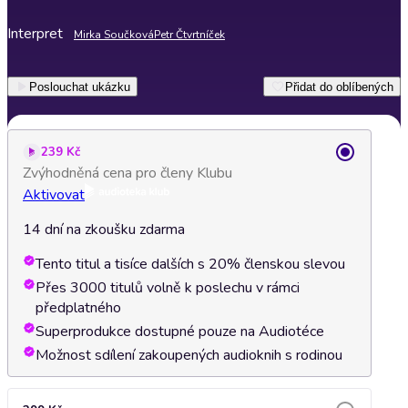
Interpret
Mirka Součková
Petr Čtvrtníček
Poslouchat ukázku
Přidat do oblíbených
239 Kč
Zvýhodněná cena pro členy Klubu
Aktivovat
14 dní na zkoušku zdarma
Tento titul a tisíce dalších s 20% členskou slevou
Přes 3000 titulů volně k poslechu v rámci
předplatného
Superprodukce dostupné pouze na Audiotéce
Možnost sdílení zakoupených audioknih s rodinou