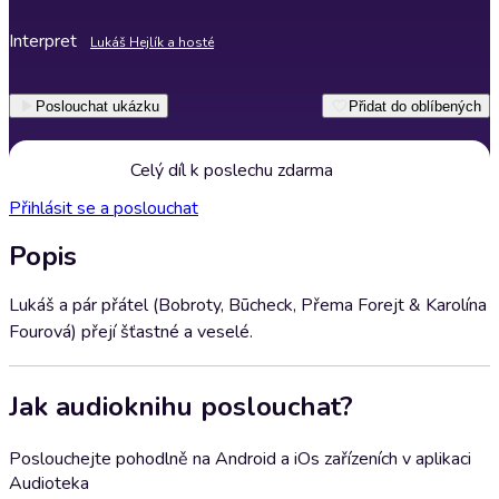
Interpret
Lukáš Hejlík a hosté
Poslouchat ukázku
Přidat do oblíbených
Celý díl k poslechu zdarma
Přihlásit se a poslouchat
Popis
Lukáš a pár přátel (Bobroty, Būcheck, Přema Forejt & Karolína
Fourová) přejí šťastné a veselé.
Jak audioknihu poslouchat?
Poslouchejte pohodlně na Android a iOs zařízeních v aplikaci
Audioteka