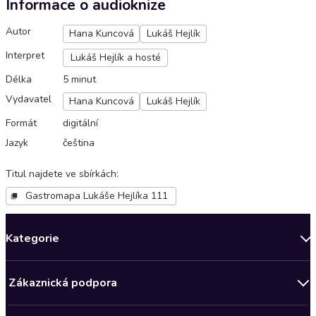
Informace o audioknize
Autor
Hana Kuncová
Lukáš Hejlík
Interpret
Lukáš Hejlík a hosté
Délka
5 minut
Vydavatel
Hana Kuncová
Lukáš Hejlík
Formát
digitální
Jazyk
čeština
Titul najdete ve sbírkách
:
Gastromapa Lukáše Hejlíka 111
Kategorie
Novinky
Zákaznická podpora
Bestsellery měsíce
Obchodní podmínky