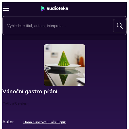
Vánoční gastro přání
Délka
5 minut
Autor
Hana Kuncová
Lukáš Hejlík