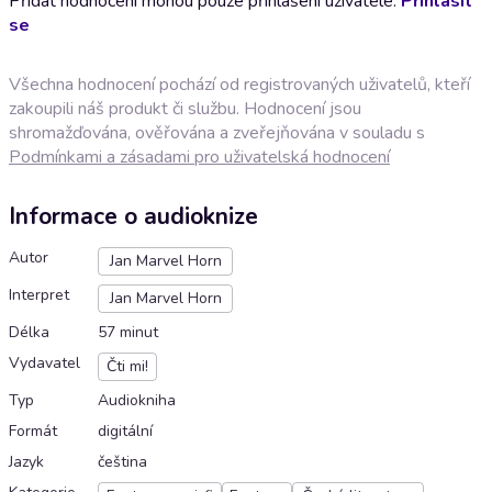
Přidat hodnocení mohou pouze přihlášení uživatelé.
Přihlásit
se
Všechna hodnocení pochází od registrovaných uživatelů, kteří
zakoupili náš produkt či službu. Hodnocení jsou
shromažďována, ověřována a zveřejňována v souladu s
Podmínkami a zásadami pro uživatelská hodnocení
Informace o audioknize
Autor
Jan Marvel Horn
Interpret
Jan Marvel Horn
Délka
57 minut
Vydavatel
Čti mi!
Typ
Audiokniha
Formát
digitální
Jazyk
čeština