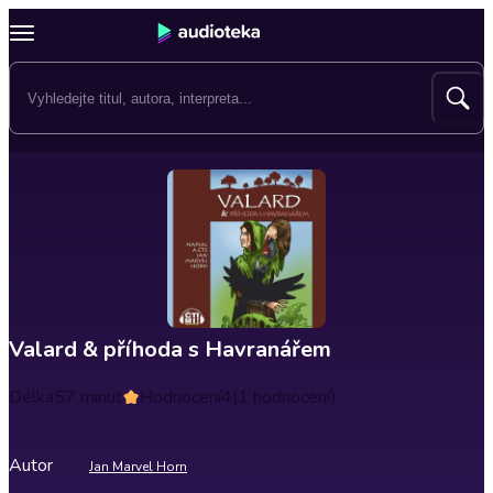
Valard & příhoda s Havranářem
Délka
57 minut
Hodnocení
4
(1 hodnocení)
Autor
Jan Marvel Horn