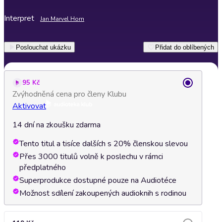
Interpret
Jan Marvel Horn
Poslouchat ukázku
Přidat do oblíbených
95 Kč
Zvýhodněná cena pro členy Klubu
Aktivovat
14 dní na zkoušku zdarma
Tento titul a tisíce dalších s 20% členskou slevou
Přes 3000 titulů volně k poslechu v rámci
předplatného
Superprodukce dostupné pouze na Audiotéce
Možnost sdílení zakoupených audioknih s rodinou