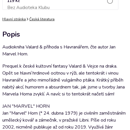
119 Kč
Bez Audioteka Klubu
Přidat do košíku
Hlavní stránka
Česká literatura
Popis
Audiokniha Valard & příhoda s Havranářem, čte autor Jan
Marvel Horn.
Prequel k české kultovní fantasy Valard & Vejce na draka.
Opět se hlavní hrdinové ocitnou v rýži, ale tentokrát i vinou
Havranáře a jeho mimořádně vulgárního ptáka. Krátký příběh
nabitý akcí, humorem a absurdnem tak, jak jsme u tvorby Jana
Marvela Horna zvyklí. A navíc si to tentokrát načetl sám!
JAN "MARVEL" HORN
Jan "Marvel" Horn (* 24. dubna 1979) je civilním zaměstnáním
umělecký kovář a zámečník, v pražské Libni. Píše od roku
2002, nicméně publikuje až od roku 2019. Využívá žánr