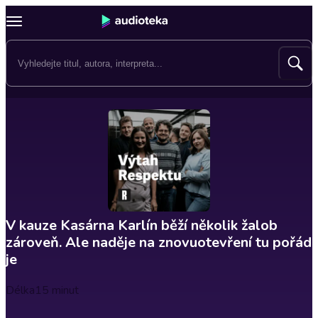
V kauze Kasárna Karlín běží několik žalob
zároveň. Ale naděje na znovuotevření tu pořád
je
Délka
15 minut