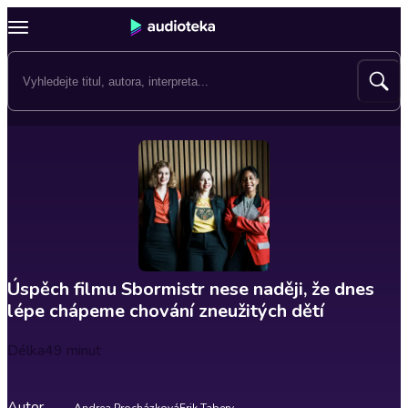
Úspěch filmu Sbormistr nese naději, že dnes
lépe chápeme chování zneužitých dětí
Délka
49 minut
Autor