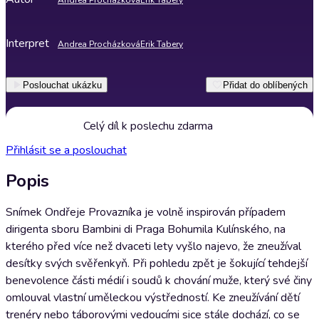
Andrea Procházková
Erik Tabery
Interpret
Andrea Procházková
Erik Tabery
Poslouchat ukázku
Přidat do oblíbených
Celý díl k poslechu zdarma
Přihlásit se a poslouchat
Popis
Snímek Ondřeje Provazníka je volně inspirován případem
dirigenta sboru Bambini di Praga Bohumila Kulínského, na
kterého před více než dvaceti lety vyšlo najevo, že zneužíval
desítky svých svěřenkyň. Při pohledu zpět je šokující tehdejší
benevolence části médií i soudů k chování muže, který své činy
omlouval vlastní uměleckou výstředností. Ke zneužívání dětí
trenéry nebo táborovými vedoucími sice stále dochází, co se