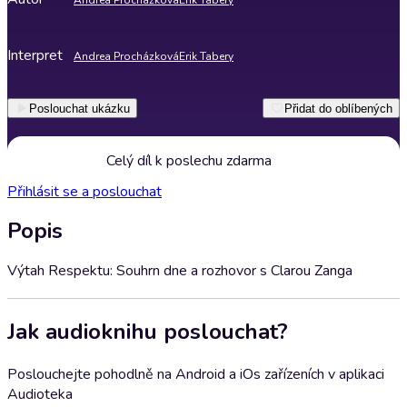
Andrea Procházková
Erik Tabery
Interpret
Andrea Procházková
Erik Tabery
Poslouchat ukázku
Přidat do oblíbených
Celý díl k poslechu zdarma
Přihlásit se a poslouchat
Popis
Výtah Respektu: Souhrn dne a rozhovor s Clarou Zanga
Jak audioknihu poslouchat?
Poslouchejte pohodlně na Android a iOs zařízeních v aplikaci
Audioteka