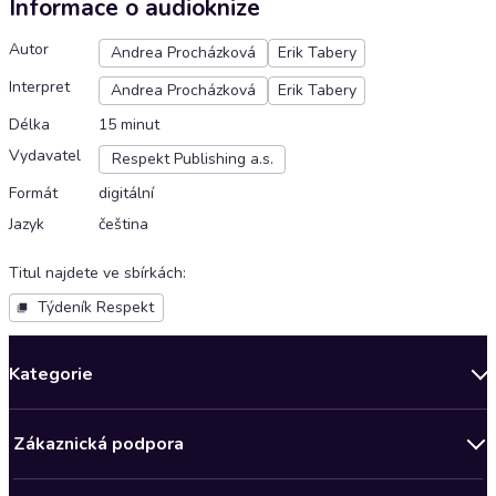
Informace o audioknize
Autor
Andrea Procházková
Erik Tabery
Interpret
Andrea Procházková
Erik Tabery
Délka
15 minut
Vydavatel
Respekt Publishing a.s.
Formát
digitální
Jazyk
čeština
Titul najdete ve sbírkách
:
Týdeník Respekt
Kategorie
Novinky
Zákaznická podpora
Bestsellery měsíce
Obchodní podmínky