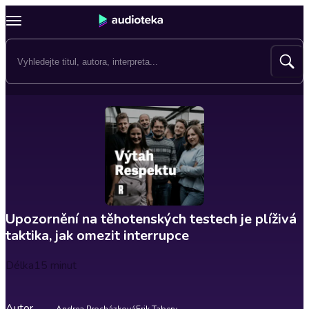
Upozornění na těhotenských testech je plíživá
taktika, jak omezit interrupce
Délka
15 minut
Autor