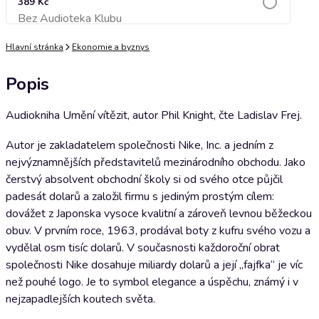
389 Kč
Bez Audioteka Klubu
Přidat do košíku
Hlavní stránka
Ekonomie a byznys
Popis
Audiokniha Umění vítězit, autor Phil Knight, čte Ladislav Frej.
Autor je zakladatelem společnosti Nike, Inc. a jedním z
nejvýznamnějších představitelů mezinárodního obchodu. Jako
čerstvý absolvent obchodní školy si od svého otce půjčil
padesát dolarů a založil firmu s jediným prostým cílem:
dovážet z Japonska vysoce kvalitní a zároveň levnou běžeckou
obuv. V prvním roce, 1963, prodával boty z kufru svého vozu a
vydělal osm tisíc dolarů. V současnosti každoroční obrat
společnosti Nike dosahuje miliardy dolarů a její „fajfka“ je víc
než pouhé logo. Je to symbol elegance a úspěchu, známý i v
nejzapadlejších koutech světa.