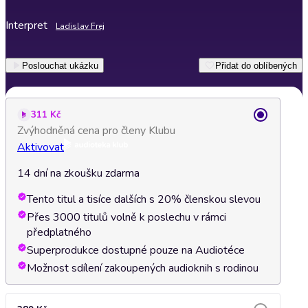
Interpret
Ladislav Frej
Poslouchat ukázku
Přidat do oblíbených
311 Kč
Zvýhodněná cena pro členy Klubu
Aktivovat
14 dní na zkoušku zdarma
Tento titul a tisíce dalších s 20% členskou slevou
Přes 3000 titulů volně k poslechu v rámci
předplatného
Superprodukce dostupné pouze na Audiotéce
Možnost sdílení zakoupených audioknih s rodinou