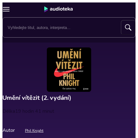
Umění vítězit (2. vydání)
Délka
19 hodin 41 minut
Autor
Phil Knight