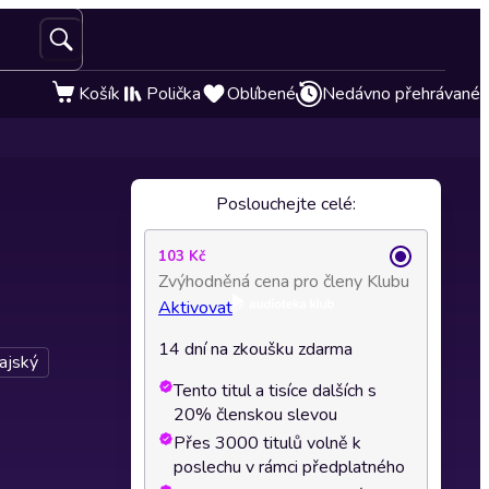
Košík
Polička
Oblíbené
Nedávno přehrávané
Poslouchejte celé:
103 Kč
Zvýhodněná cena pro členy Klubu
Aktivovat
14 dní na zkoušku zdarma
hajský
Tento titul a tisíce dalších s
20% členskou slevou
Přes 3000 titulů volně k
poslechu v rámci předplatného