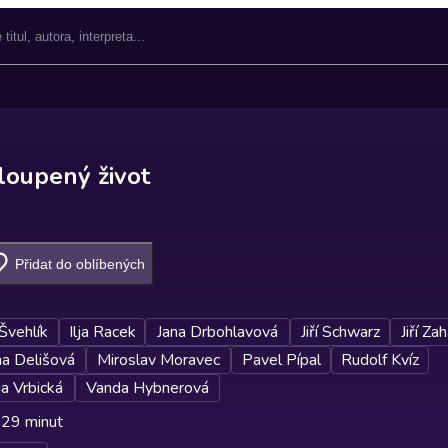
loupený život
Přidat do oblíbených
Švehlík
Ilja Racek
Jana Drbohlavová
Jiří Schwarz
Jiří Za
na Delišová
Miroslav Moravec
Pavel Pípal
Rudolf Kvíz
a Vrbická
Vanda Hybnerová
 29 minut