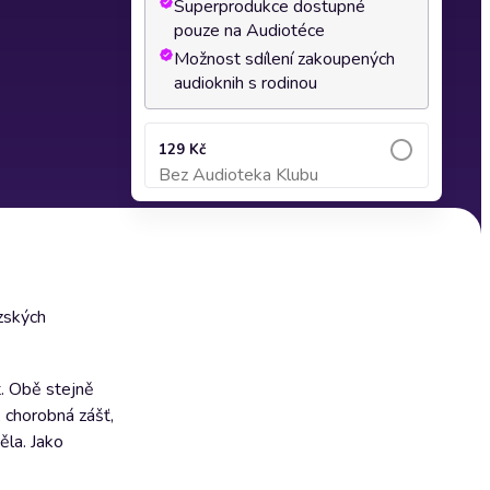
Superprodukce dostupné
pouze na Audiotéce
Možnost sdílení zakoupených
audioknih s rodinou
129 Kč
Bez Audioteka Klubu
Přidat do košíku
zských
t. Obě stejně
, chorobná zášť,
ěla. Jako