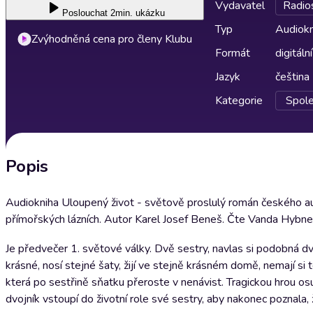
Vydavatel
Radio
Poslouchat
2min. ukázku
Typ
Audiokn
Zvýhodněná cena pro členy Klubu
Formát
digitální
Jazyk
čeština
Kategorie
Spole
Popis
Audiokniha Uloupený život - světově proslulý román českého au
přímořských lázních. Autor Karel Josef Beneš. Čte Vanda Hybner
Je předvečer 1. světové války. Dvě sestry, navlas si podobná dvo
krásné, nosí stejné šaty, žijí ve stejně krásném domě, nemají si t
která po sestřině sňatku přeroste v nenávist. Tragickou hrou os
dvojník vstoupí do životní role své sestry, aby nakonec poznal