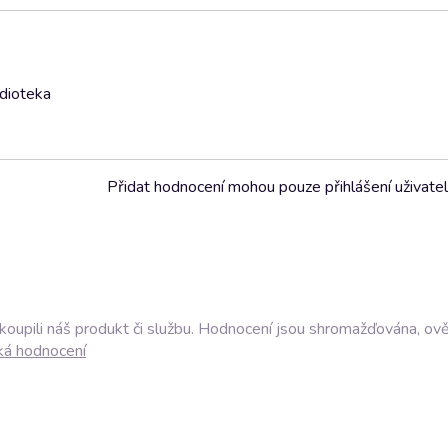
udioteka
Přidat hodnocení mohou pouze přihlášení uživate
akoupili náš produkt či službu. Hodnocení jsou shromažďována, ov
ká hodnocení