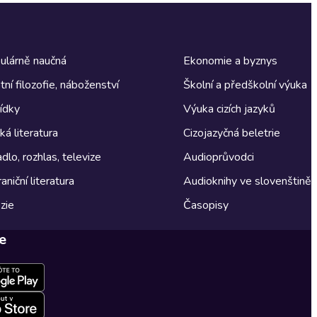
ulárně naučná
Ekonomie a byznys
tní filozofie, náboženství
Školní a předškolní výuka
ídky
Výuka cizích jazyků
á literatura
Cizojazyčná beletrie
dlo, rozhlas, televize
Audioprůvodci
aniční literatura
Audioknihy ve slovenštině
zie
Časopisy
e