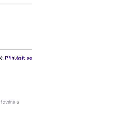
lé.
Přihlásit se
ěřována a