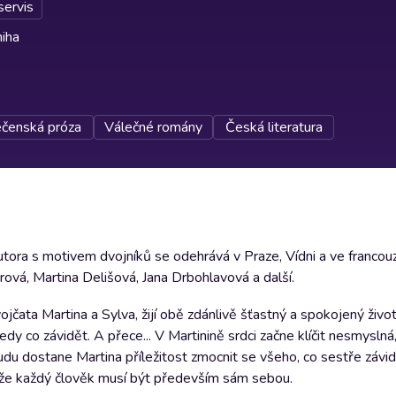
servis
iha
čenská próza
Válečné romány
Česká literatura
tora s motivem dvojníků se odehrává v Praze, Vídni a ve francou
ová, Martina Delišová, Jana Drbohlavová a další.
jčata Martina a Sylva, žijí obě zdánlivě šťastný a spokojený živo
edy co závidět. A přece... V Martinině srdci začne klíčit nesmyslná
udu dostane Martina příležitost zmocnit se všeho, co sestře závid
a, že každý člověk musí být především sám sebou.