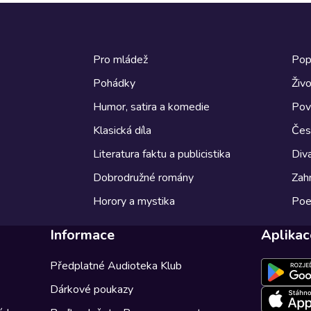
Pro mládež
Pop
Pohádky
Živo
Humor, satira a komedie
Pov
Klasická díla
Česk
Literatura faktu a publicistika
Diva
Dobrodružné romány
Zahr
Horory a mystika
Poe
Informace
Aplikac
Předplatné Audioteka Klub
Dárkové poukazy