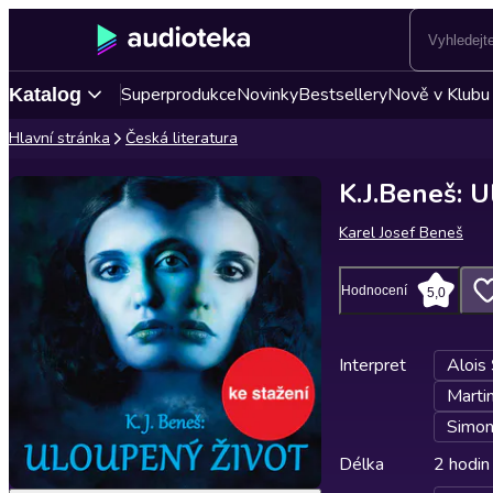
Superprodukce
Novinky
Bestsellery
Nově v Klubu
Katalog
Hlavní stránka
Česká literatura
K.J.Beneš: U
Karel Josef Beneš
Hodnocení
5,0
Interpret
Alois 
Marti
Simon
Délka
2 hodin