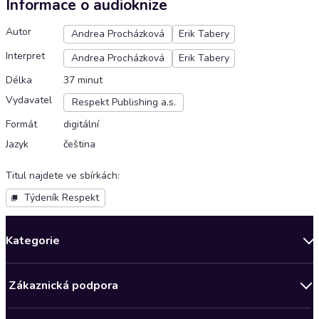
Informace o audioknize
Autor
Andrea Procházková
Erik Tabery
Interpret
Andrea Procházková
Erik Tabery
Délka
37 minut
Vydavatel
Respekt Publishing a.s.
Formát
digitální
Jazyk
čeština
Titul najdete ve sbírkách
:
Týdeník Respekt
Kategorie
Novinky
Zákaznická podpora
Bestsellery měsíce
Obchodní podmínky