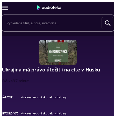
Ukrajina má právo útočit i na cíle v Rusku
Délka
37 minut
Autor
Andrea Procházková
Erik Tabery
Interpret
Andrea Procházková
Erik Tabery