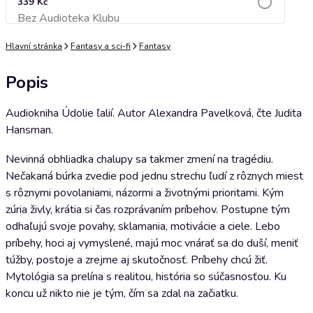
339 Kč
Bez Audioteka Klubu
Přidat do košíku
Hlavní stránka
Fantasy a sci-fi
Fantasy
Popis
Audiokniha Údolie ľalií. Autor Alexandra Pavelková, čte Judita
Hansman.
Nevinná obhliadka chalupy sa takmer zmení na tragédiu.
Nečakaná búrka zvedie pod jednu strechu ľudí z rôznych miest
s rôznymi povolaniami, názormi a životnými prioritami. Kým
zúria živly, krátia si čas rozprávaním príbehov. Postupne tým
odhaľujú svoje povahy, sklamania, motivácie a ciele. Lebo
príbehy, hoci aj vymyslené, majú moc vnárať sa do duší, meniť
túžby, postoje a zrejme aj skutočnosť. Príbehy chcú žiť.
Mytológia sa prelína s realitou, história so súčasnosťou. Ku
koncu už nikto nie je tým, čím sa zdal na začiatku.