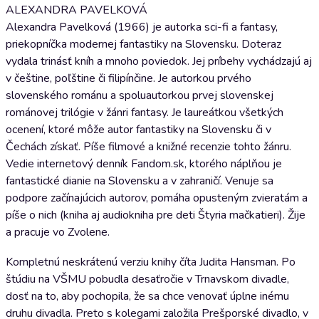
ALEXANDRA PAVELKOVÁ
Alexandra Pavelková (1966) je autorka sci-fi a fantasy,
priekopníčka modernej fantastiky na Slovensku. Doteraz
vydala trinásť kníh a mnoho poviedok. Jej príbehy vychádzajú aj
v češtine, poľštine či filipínčine. Je autorkou prvého
slovenského románu a spoluautorkou prvej slovenskej
románovej trilógie v žánri fantasy. Je laureátkou všetkých
ocenení, ktoré môže autor fantastiky na Slovensku či v
Čechách získať. Píše filmové a knižné recenzie tohto žánru.
Vedie internetový denník Fandom.sk, ktorého náplňou je
fantastické dianie na Slovensku a v zahraničí. Venuje sa
podpore začínajúcich autorov, pomáha opusteným zvieratám a
píše o nich (kniha aj audiokniha pre deti Štyria mačkatieri). Žije
a pracuje vo Zvolene.
Kompletnú neskrátenú verziu knihy číta Judita Hansman. Po
štúdiu na VŠMU pobudla desaťročie v Trnavskom divadle,
dosť na to, aby pochopila, že sa chce venovať úplne inému
druhu divadla. Preto s kolegami založila Prešporské divadlo, v