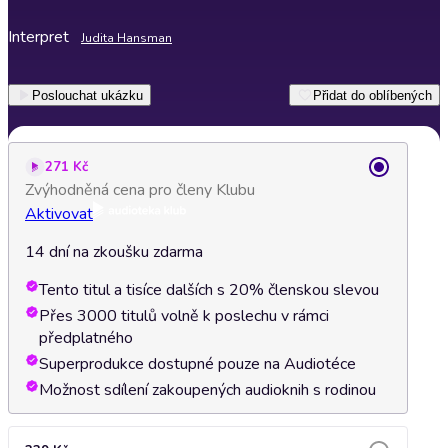
Interpret
Judita Hansman
Poslouchat ukázku
Přidat do oblíbených
271 Kč
Zvýhodněná cena pro členy Klubu
Aktivovat
14 dní na zkoušku zdarma
Tento titul a tisíce dalších s 20% členskou slevou
Přes 3000 titulů volně k poslechu v rámci
předplatného
Superprodukce dostupné pouze na Audiotéce
Možnost sdílení zakoupených audioknih s rodinou