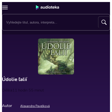
Údolie ľalií
Délka
11 hodin 55 minut
Autor
Alexandra Pavelková