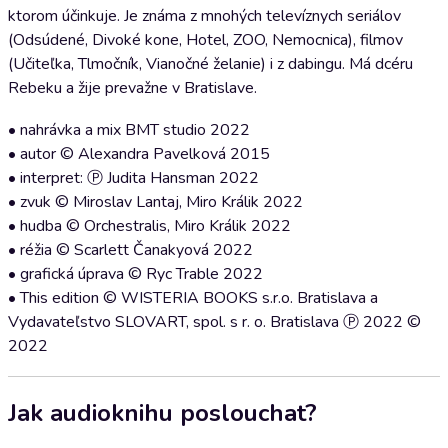
ktorom účinkuje. Je známa z mnohých televíznych seriálov
(Odsúdené, Divoké kone, Hotel, ZOO, Nemocnica), filmov
(Učiteľka, Tlmočník, Vianočné želanie) i z dabingu. Má dcéru
Rebeku a žije prevažne v Bratislave.
• nahrávka a mix BMT studio 2022
• autor © Alexandra Pavelková 2015
• interpret: Ⓟ Judita Hansman 2022
• zvuk © Miroslav Lantaj, Miro Králik 2022
• hudba © Orchestralis, Miro Králik 2022
• réžia © Scarlett Čanakyová 2022
• grafická úprava © Ryc Trable 2022
• This edition © WISTERIA BOOKS s.r.o. Bratislava a
Vydavateľstvo SLOVART, spol. s r. o. Bratislava Ⓟ 2022 ©
2022
Jak audioknihu poslouchat?