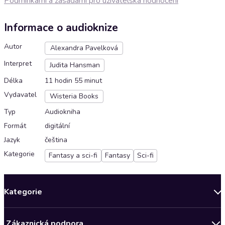
Podmínkami a zásadami pro uživatelská hodnocení
Informace o audioknize
Autor
Alexandra Pavelková
Interpret
Judita Hansman
Délka
11 hodin 55 minut
Vydavatel
Wisteria Books
Typ
Audiokniha
Formát
digitální
Jazyk
čeština
Kategorie
Fantasy a sci-fi
Fantasy
Sci-fi
Kategorie
Novinky
Zákaznická podpora