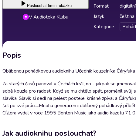
Formát
digitální
Poslouchat
5min. ukázku
Jazyk
čeština
V Audioteka Klubu
Kategorie
Pohád
Popis
Oblíbenou pohádkovou audioknihu Učedník kouzelníka Čáryfuka na
Za starých časů panoval v Čechách král, no - jakpak se jmenoval
sobě kouzla pro radost. Když se mu chtělo spát, proměnil svůj st
slavíka. Slavík si sedl na pelest postele, krásně zpíval a Čáryfu
šel po své práci....Mnoha generacemi oblíbený pohádkový příběh
Cízlera vydal v roce 1995 Bonton Music jako audio kazetu 71 0
Jak audioknihu poslouchat?