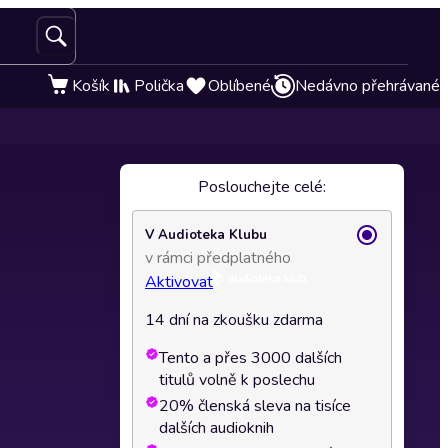
Košík
Polička
Oblíbené
Nedávno přehrávané
Poslouchejte celé:
V Audioteka Klubu
v rámci předplatného
Aktivovat
14 dní na zkoušku zdarma
Tento a přes 3000 dalších
titulů volně k poslechu
20% členská sleva na tisíce
dalších audioknih