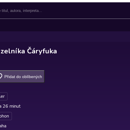
zelníka Čáryfuka
Přidat do oblíbených
ler
a 26 minut
phon
iha