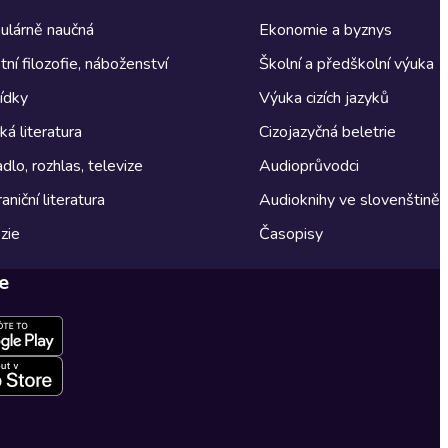
ulárně naučná
Ekonomie a byznys
tní filozofie, náboženství
Školní a předškolní výuka
ídky
Výuka cizích jazyků
á literatura
Cizojazyčná beletrie
dlo, rozhlas, televize
Audioprůvodci
aniční literatura
Audioknihy ve slovenštině
zie
Časopisy
e