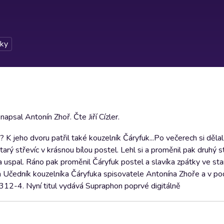
ky
psal Antonín Zhoř. Čte Jiří Cízler.
? K jeho dvoru patřil také kouzelník Čáryfuk...Po večerech si děla
arý střevíc v krásnou bílou postel. Lehl si a proměnil pak druhý s
ka uspal. Ráno pak proměnil Čáryfuk postel a slavíka zpátky ve sta
 Učedník kouzelníka Čáryfuka spisovatele Antonína Zhoře a v podá
312-4. Nyní titul vydává Supraphon poprvé digitálně