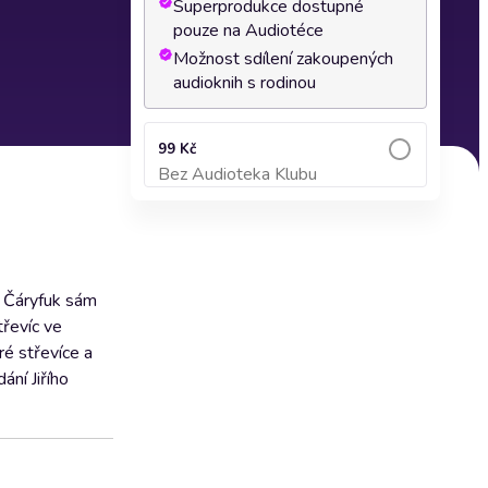
Superprodukce dostupné
pouze na Audiotéce
Možnost sdílení zakoupených
audioknih s rodinou
99 Kč
Bez Audioteka Klubu
Přidat do košíku
l Čáryfuk sám
třevíc ve
ré střevíce a
ní Jiřího