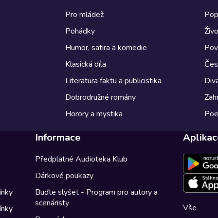
Pro mládež
Pop
Pohádky
Živo
Humor, satira a komedie
Pov
Klasická díla
Česk
Literatura faktu a publicistika
Diva
Dobrodružné romány
Zahr
Horory a mystika
Poe
Informace
Aplikac
Předplatné Audioteka Klub
Dárkové poukazy
ínky
Buďte slyšet - Program pro autory a
scenáristy
Vše
ínky