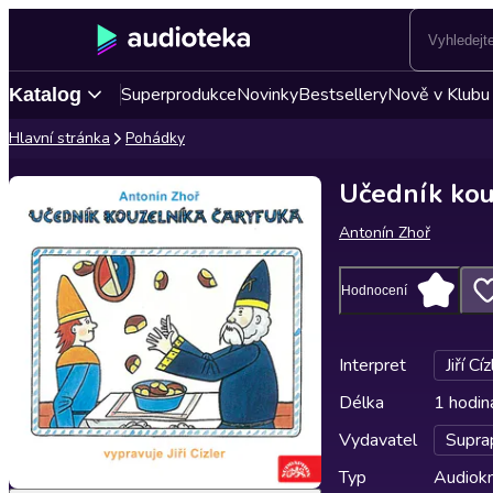
Superprodukce
Novinky
Bestsellery
Nově v Klubu
Katalog
Hlavní stránka
Pohádky
Učedník kou
Antonín Zhoř
Hodnocení
Interpret
Jiří Cíz
Délka
1 hodin
Vydavatel
Supra
Typ
Audiokn