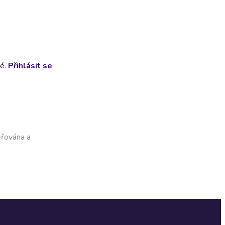
lé.
Přihlásit se
ěřována a