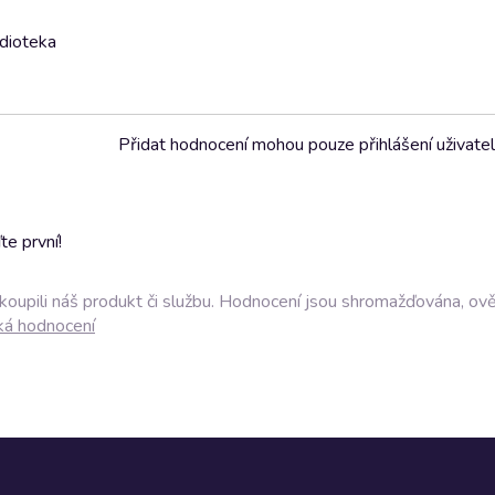
udioteka
Přidat hodnocení mohou pouze přihlášení uživate
e první!
akoupili náš produkt či službu. Hodnocení jsou shromažďována, ov
ká hodnocení