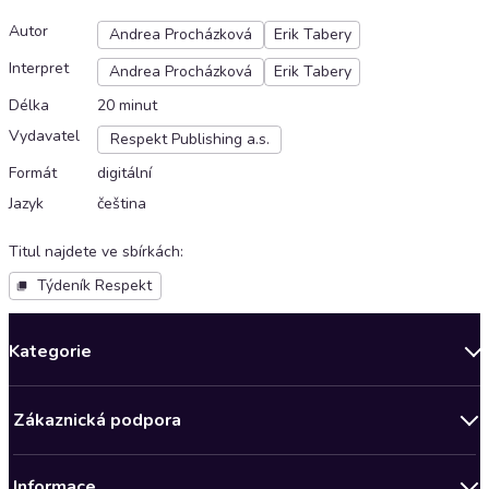
Autor
Andrea Procházková
Erik Tabery
Interpret
Andrea Procházková
Erik Tabery
Délka
20 minut
Vydavatel
Respekt Publishing a.s.
Formát
digitální
Jazyk
čeština
Titul najdete ve sbírkách
:
Týdeník Respekt
Kategorie
Novinky
Zákaznická podpora
Bestsellery měsíce
Obchodní podmínky
Podcasty
Informace