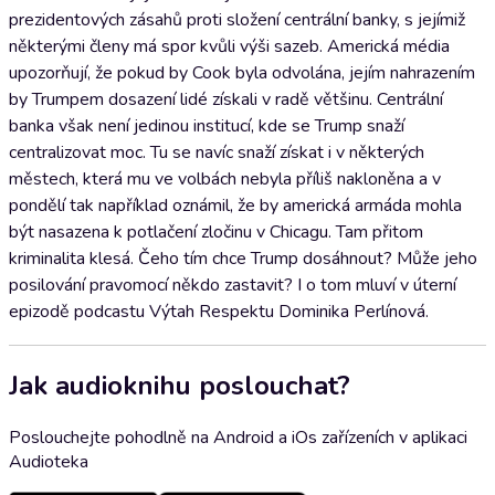
prezidentových zásahů proti složení centrální banky, s jejímiž
některými členy má spor kvůli výši sazeb. Americká média
upozorňují, že pokud by Cook byla odvolána, jejím nahrazením
by Trumpem dosazení lidé získali v radě většinu. Centrální
banka však není jedinou institucí, kde se Trump snaží
centralizovat moc. Tu se navíc snaží získat i v některých
městech, která mu ve volbách nebyla příliš nakloněna a v
pondělí tak například oznámil, že by americká armáda mohla
být nasazena k potlačení zločinu v Chicagu. Tam přitom
kriminalita klesá. Čeho tím chce Trump dosáhnout? Může jeho
posilování pravomocí někdo zastavit? I o tom mluví v úterní
epizodě podcastu Výtah Respektu Dominika Perlínová.
Jak audioknihu poslouchat?
Poslouchejte pohodlně na Android a iOs zařízeních v aplikaci
Audioteka