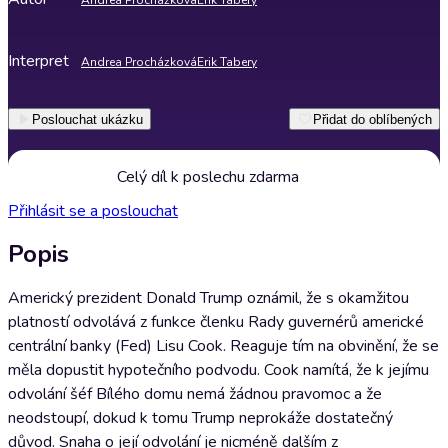
Andrea Procházková
Erik Tabery
Interpret
Andrea Procházková
Erik Tabery
Poslouchat ukázku
Přidat do oblíbených
Celý díl k poslechu zdarma
Přihlásit se a poslouchat
Popis
Americký prezident Donald Trump oznámil, že s okamžitou
platností odvolává z funkce členku Rady guvernérů americké
centrální banky (Fed) Lisu Cook. Reaguje tím na obvinění, že se
měla dopustit hypotečního podvodu. Cook namítá, že k jejímu
odvolání šéf Bílého domu nemá žádnou pravomoc a že
neodstoupí, dokud k tomu Trump neprokáže dostatečný
důvod. Snaha o její odvolání je nicméně dalším z