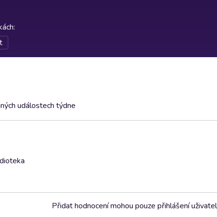
rkách
:
t
aných událostech týdne
udioteka
Přidat hodnocení mohou pouze přihlášení uživate