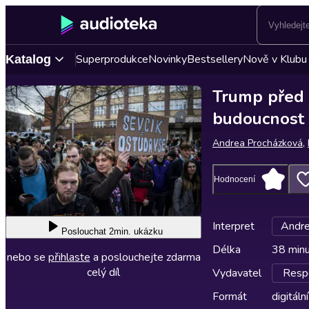
Superprodukce
Novinky
Bestsellery
Nově v Klubu
Katalog
Trump před 
budoucnost 
Andrea Procházková
,
Hodnocení
Interpret
Andre
Poslouchat
2min. ukázku
Délka
38 min
nebo se
přihlaste
a poslouchejte zdarma
celý díl
Vydavatel
Respe
Formát
digitální