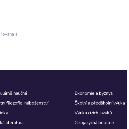
ěřována a
ulárně naučná
Ekonomie a byznys
tní filozofie, náboženství
Školní a předškolní výuka
ídky
Výuka cizích jazyků
á literatura
Cizojazyčná beletrie