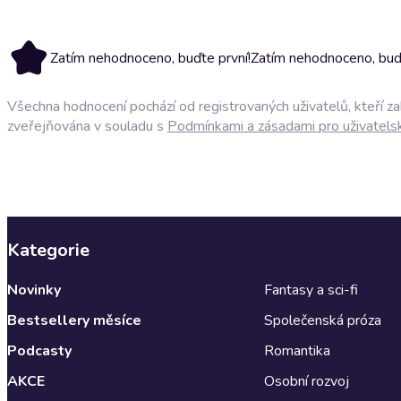
Zatím nehodnoceno, buďte první!
Zatím nehodnoceno, buďt
Všechna hodnocení pochází od registrovaných uživatelů, kteří z
zveřejňována v souladu s
Podmínkami a zásadami pro uživatels
Kategorie
Novinky
Fantasy a sci-fi
Bestsellery měsíce
Společenská próza
Podcasty
Romantika
AKCE
Osobní rozvoj