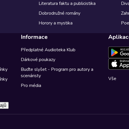
Literatura faktu a publicistika
Diva
Dobrodružné romány
Zahr
Horory a mystika
Poe
Informace
Aplikac
Předplatné Audioteka Klub
Dárkové poukazy
ínky
Buďte slyšet - Program pro autory a
scenáristy
Vše
ínky
Pro média
ajů