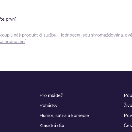
e první!
akoupili náš produkt či službu. Hodnocení jsou shromažďována, ov
ká hodnocení
Pro mládež
Pop
Pohádky
Živo
Humor, satira a komedie
Pov
Klasická díla
Česk