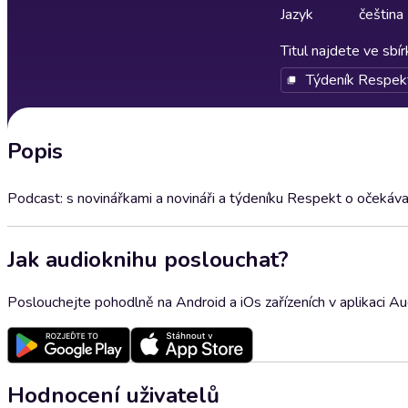
Jazyk
čeština
Titul najdete ve sbí
Týdeník Respek
Popis
Podcast: s novinářkami a novináři a týdeníku Respekt o očekáv
Jak audioknihu poslouchat?
Poslouchejte pohodlně na Android a iOs zařízeních v aplikaci A
Hodnocení uživatelů