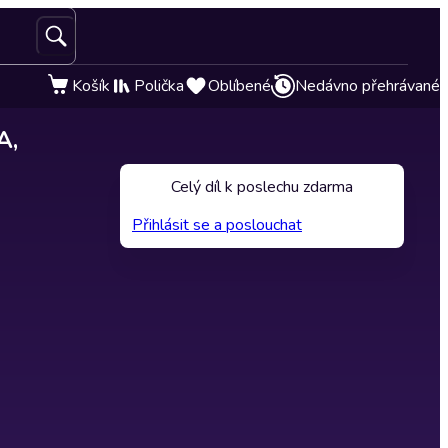
Košík
Polička
Oblíbené
Nedávno přehrávané
A,
Celý díl k poslechu zdarma
Přihlásit se a poslouchat