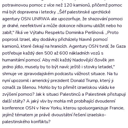
potravinovou pomoc z více než 120 kamionů, přičemž pomoc
má být dopravena i letecky. „Šéf palestinské uprchlické
agentury OSN UNRWA ale upozorňuje, že shazování pomoci
je drahé, neefektivní a může dokonce někomu ublížit nebo ho
zabít," říká ve Výtahu Respektu Dominika Perlínová. „Proto
poprosil Izrael, aby dodávky přicházely hlavně pomocí
kamionů, které čekají na hranicích. Agentury OSN tvrdí, že Gaza
potřebuje každý den 500 až 600 nákladních vozů s
humanitární pomocí. Aby měl každý hladovějící člověk jen
jedno jídlo, musely by to být navíc ještě i stovky letadel,"
shrnuje ve zpravodajském podcastu vážnost situace. Na tu
nyní upozornil i americký prezident Donald Trump, který ji
označil za šílenou. Mohlo by to přimět izraelskou vládu ke
zvýšení pomoci? Jak k situaci Palestinců a Palestinek přistupují
další státy? A jaký vliv by mohla mít probíhající dvoudenní
konference OSN v New Yorku, kterou spoluorganizuje Francie,
jejímž tématem je právě dvoustátní řešení izraelsko-
palestinského konfliktu?