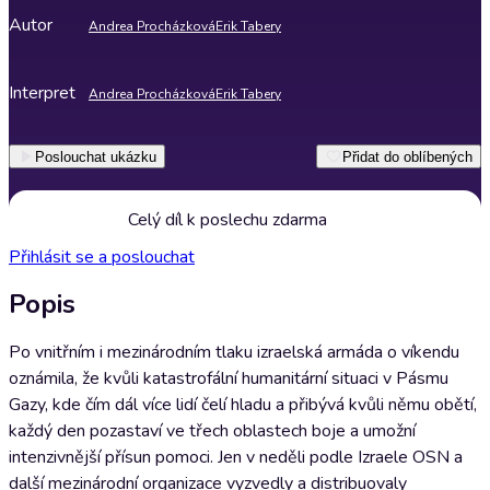
Autor
Andrea Procházková
Erik Tabery
Interpret
Andrea Procházková
Erik Tabery
Poslouchat ukázku
Přidat do oblíbených
Celý díl k poslechu zdarma
Přihlásit se a poslouchat
Popis
Po vnitřním i mezinárodním tlaku izraelská armáda o víkendu
oznámila, že kvůli katastrofální humanitární situaci v Pásmu
Gazy, kde čím dál více lidí čelí hladu a přibývá kvůli němu obětí,
každý den pozastaví ve třech oblastech boje a umožní
intenzivnější přísun pomoci. Jen v neděli podle Izraele OSN a
další mezinárodní organizace vyzvedly a distribuovaly