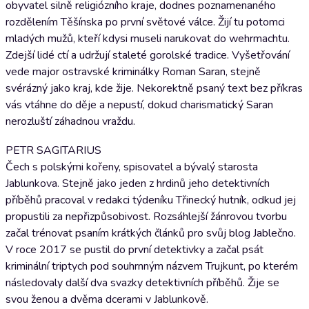
obyvatel silně religiózního kraje, dodnes poznamenaného
rozdělením Těšínska po první světové válce. Žijí tu potomci
mladých mužů, kteří kdysi museli narukovat do wehrmachtu.
Zdejší lidé ctí a udržují staleté gorolské tradice. Vyšetřování
vede major ostravské kriminálky Roman Saran, stejně
svérázný jako kraj, kde žije. Nekorektně psaný text bez příkras
vás vtáhne do děje a nepustí, dokud charismatický Saran
nerozluští záhadnou vraždu.
PETR SAGITARIUS
Čech s polskými kořeny, spisovatel a bývalý starosta
Jablunkova. Stejně jako jeden z hrdinů jeho detektivních
příběhů pracoval v redakci týdeníku Třinecký hutník, odkud jej
propustili za nepřizpůsobivost. Rozsáhlejší žánrovou tvorbu
začal trénovat psaním krátkých článků pro svůj blog Jablečno.
V roce 2017 se pustil do první detektivky a začal psát
kriminální triptych pod souhrnným názvem Trujkunt, po kterém
následovaly další dva svazky detektivních příběhů. Žije se
svou ženou a dvěma dcerami v Jablunkově.