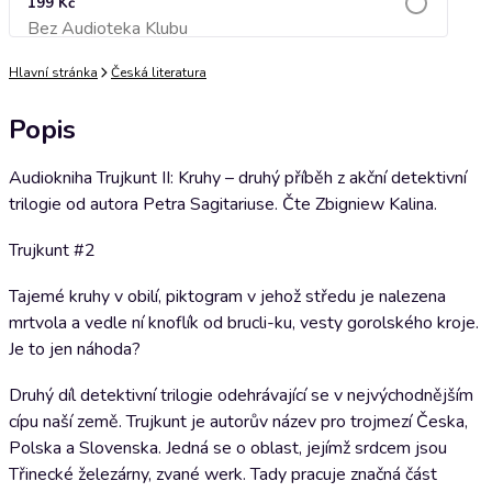
199 Kč
Bez Audioteka Klubu
Přidat do košíku
Hlavní stránka
Česká literatura
Popis
Audiokniha Trujkunt II: Kruhy – druhý příběh z akční detektivní
trilogie od autora Petra Sagitariuse. Čte Zbigniew Kalina.
Trujkunt #2
Tajemé kruhy v obilí, piktogram v jehož středu je nalezena
mrtvola a vedle ní knoflík od brucli-ku, vesty gorolského kroje.
Je to jen náhoda?
Druhý díl detektivní trilogie odehrávající se v nejvýchodnějším
cípu naší země. Trujkunt je autorův název pro trojmezí Česka,
Polska a Slovenska. Jedná se o oblast, jejímž srdcem jsou
Třinecké železárny, zvané werk. Tady pracuje značná část