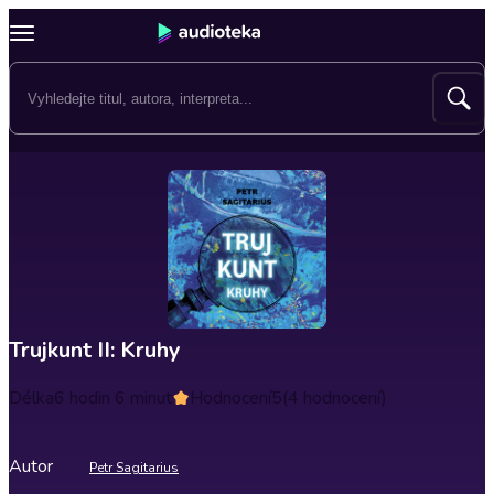
Trujkunt II: Kruhy
Délka
6 hodin 6 minut
Hodnocení
5
(4 hodnocení)
Autor
Petr Sagitarius