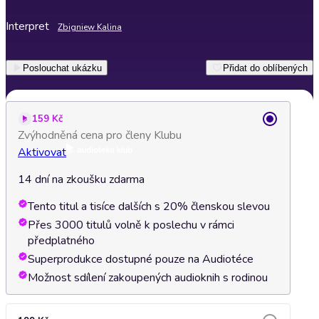
Interpret
Zbigniew Kalina
Poslouchat ukázku
Přidat do oblíbených
159 Kč
Zvýhodněná cena pro členy Klubu
Aktivovat
14 dní na zkoušku zdarma
Tento titul a tisíce dalších s 20% členskou slevou
Přes 3000 titulů volně k poslechu v rámci
předplatného
Superprodukce dostupné pouze na Audiotéce
Možnost sdílení zakoupených audioknih s rodinou