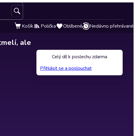
Košík
Polička
Oblíbené
Nedávno přehrávané
tmelí, ale
Celý díl k poslechu zdarma
Přihlásit se a poslouchat