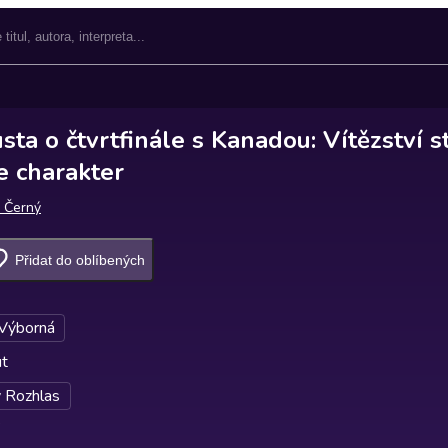
ta o čtvrtfinále s Kanadou: Vítězství s
e charakter
 Černý
Přidat do oblíbených
 Výborná
ut
 Rozhlas