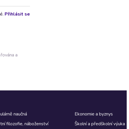
lé.
Přihlásit se
ěřována a
ulárně naučná
Ekonomie a byznys
tní filozofie, náboženství
Školní a předškolní výuka