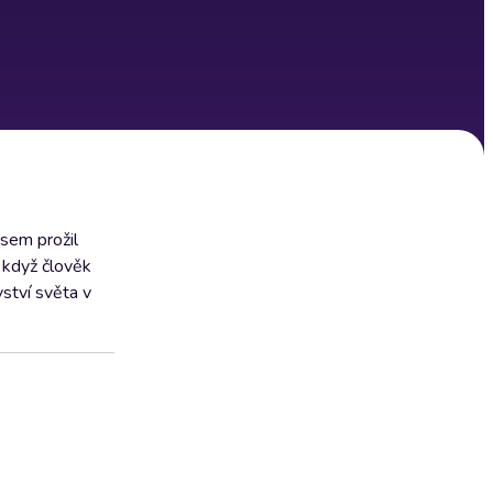
jsem prožil
ž když člověk
ství světa v