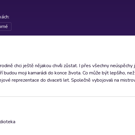
rkách
:
orné
dině chci ještě nějakou chvíli zůstat. I přes všechny neúspěchy 
teří budou moji kamarádi do konce života. Co může být lepšího, ne
jové reprezentace do dvaceti let. Společně vybojovali na mistrov
udioteka