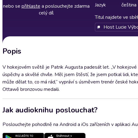
Jazyk
čeština
nebo se
přihlaste
a poslouchejte zdarma
celý díl
Titul najdete ve sbí
Host Lucie Výb
Popis
V hokejovém světě je Patrik Augusta padesát let. „V hokejové ro
úspěchy a skvělé chvíle. Měl jsem štěstí, že jsem potkal lidi, k
může dělat to, co má rád,“ vypráví s úsměvem trenér české hoke
Ottawě bronzovou medaili.
Jak audioknihu poslouchat?
Poslouchejte pohodlně na Android a iOs zařízeních v aplikaci A