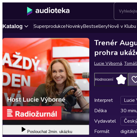
Superprodukce
Novinky
Bestsellery
Nově v Klubu
Katalog
Trenér Augus
prohra ukáž
Lucie Výborná
,
Tomáš
Hodnocení
Interpret
Lucie
Délka
30 min
Vydavatel
Český
Formát
digitální
Poslouchat
2min. ukázku