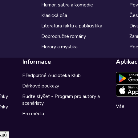
Humor, satira a komedie
Pov
Klasická díla
Česk
Literatura faktu a publicistika
Diva
Dobrodružné romány
Zahr
Horory a mystika
Poe
Informace
Aplikac
Předplatné Audioteka Klub
Dárkové poukazy
ínky
Buďte slyšet - Program pro autory a
scenáristy
Vše
ínky
Pro média
ajů