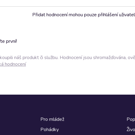
Přidat hodnocení mohou pouze přihlášení uživate
e první!
akoupili náš produkt či službu. Hodnocení jsou shromažďována, ov
ká hodnocení
Pro mládež
Pop
Pohádky
Živo