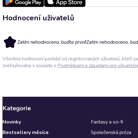
Hodnocení uživatelů
Zatím nehodnoceno, buďte první!
Zatím nehodnoceno, buďt
Všechna hodnocení pochází od registrovaných uživatelů, kteří z
zveřejňována v souladu s
Podmínkami a zásadami pro uživatels
Kategorie
Novinky
Fantasy a sci-fi
Bestsellery měsíce
Společenská próza