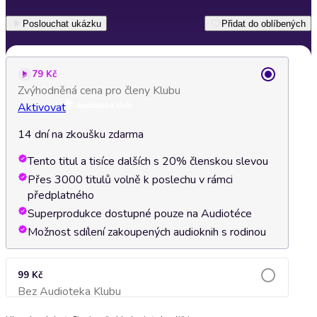
Poslouchat ukázku
Přidat do oblíbených
79 Kč
Zvýhodněná cena pro členy Klubu
Aktivovat
14 dní na zkoušku zdarma
Tento titul a tisíce dalších s 20% členskou slevou
Přes 3000 titulů volně k poslechu v rámci
předplatného
Superprodukce dostupné pouze na Audiotéce
Možnost sdílení zakoupených audioknih s rodinou
99 Kč
Bez Audioteka Klubu
Přidat do košíku