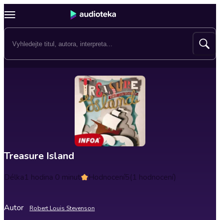
Treasure Island
Délka
1 hodina 0 minut
Hodnocení
5
(1 hodnocení)
Autor
Robert Louis Stevenson