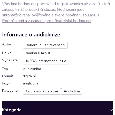
Všechna hodnocení pochází od registrovaných uživatelů, kteří
zakoupili náš produkt či službu. Hodnocení jsou
shromažďována, ověřována a zveřejňována v souladu s
Podmínkami a zásadami pro uživatelská hodnocení
Informace o audioknize
Autor
Robert Louis Stevenson
Délka
1 hodina 0 minut
Vydavatel
INFOA International s.r.o.
Typ
Audiokniha
Formát
digitální
Jazyk
angličtina
Kategorie
Cizojazyčná beletrie
Angličtina
Kategorie