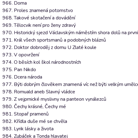
966. Doma
967. Proles znamená potomstvo
968. Takové skotačení a dovádění
969. Tělocvik není pro ženy zdravý
970. Historický sjezd Václavským náměstím shora dolů na prvníc
971. Král všech sportsmanů a podobných bláznů
972. Doktor dobroděj z domu U Zlaté koule
973. V opovržení
974. O běsích kol škol národnostních
975. Pan Nikdo
976. Dcera národa
977. Býti dobrým člověkem znamená víc než býti velkým uměl
978. Romuald aneb Slavný vládce
979. Z vejprnické myslivny na panteon vynálezců
980. Čechy krásné, Čechy mé
981. Stopař pramenů
982. Křídla duše mé se chvěla
983. Lyrik lásky a života
984. Zubáček a Tonda hlavatej