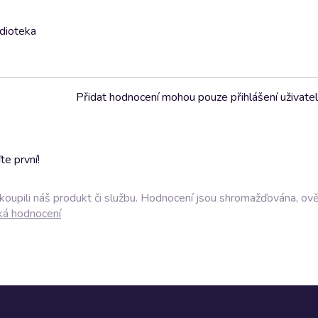
udioteka
Přidat hodnocení mohou pouze přihlášení uživate
e první!
akoupili náš produkt či službu. Hodnocení jsou shromažďována, ov
ká hodnocení