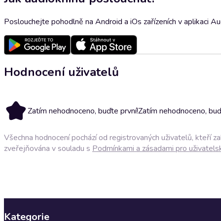
Poslouchejte pohodlně na Android a iOs zařízeních v aplikaci A
Hodnocení uživatelů
Zatím nehodnoceno, buďte první!
Zatím nehodnoceno, buďt
Všechna hodnocení pochází od registrovaných uživatelů, kteří z
zveřejňována v souladu s
Podmínkami a zásadami pro uživatels
Kategorie