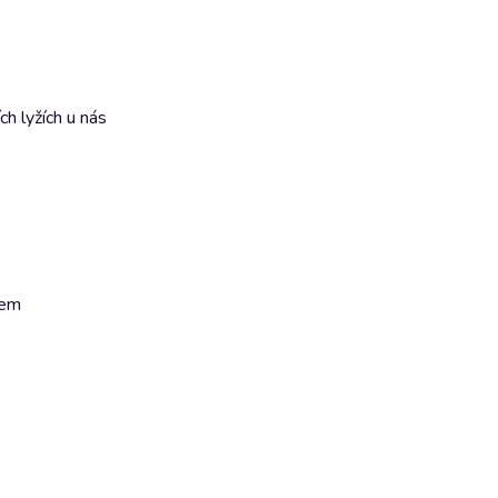
h lyžích u nás
cem