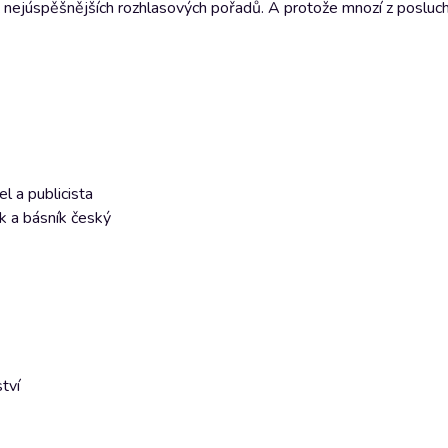
ím z nejúspěšnějších rozhlasových pořadů. A protože mnozí z posluc
l a publicista
k a básník český
tví