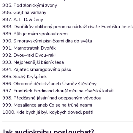
985. Pod zlonickými zvony
986. Glejt na varhany
987. A. L. D. & ženy
988. Dvořákův oblíbený peron na nádraží císaře Františka Josefa
989. Bůh je mým spoluautorem
990. S moravskými písničkami díra do světa
991. Marnotratník Dvořák
992. Dvou–rak! Dvou–rak!
993. Nejpřesnější básník lesa
994. Zajatec smaragdového pásu
995. Suchý Kryšpínek
996. Ohromné dědictví aneb Úsměv štěstěny
997. František Ferdinand zkouší míru na císařský kabát
998. Předčasné jásání nad odepsaným vévodou
999. Mesaliance aneb Co se na trůně nesmí
1000. Kde bych já byl, kdybych dovedl psát!
Jak audioknihu poslouchat?