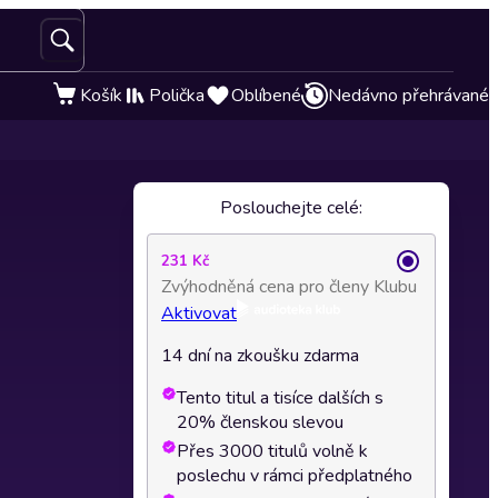
Košík
Polička
Oblíbené
Nedávno přehrávané
Poslouchejte celé:
231 Kč
Zvýhodněná cena pro členy Klubu
Aktivovat
14 dní na zkoušku zdarma
Tento titul a tisíce dalších s
20% členskou slevou
Přes 3000 titulů volně k
poslechu v rámci předplatného