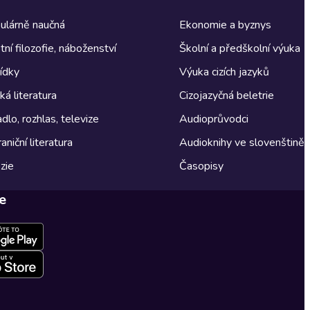
ulárně naučná
Ekonomie a byznys
tní filozofie, náboženství
Školní a předškolní výuka
ídky
Výuka cizích jazyků
á literatura
Cizojazyčná beletrie
dlo, rozhlas, televize
Audioprůvodci
aniční literatura
Audioknihy ve slovenštině
zie
Časopisy
e