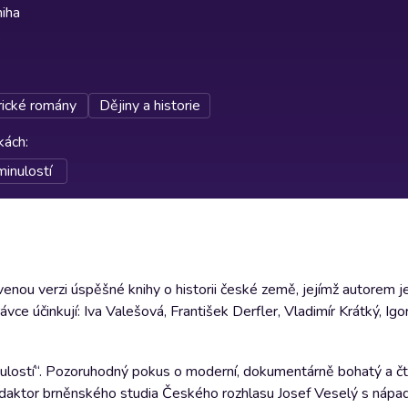
iha
rické romány
Dějiny a historie
rkách
:
inulostí
nou verzi úspěšné knihy o historii české země, jejímž autorem j
e účinkují: Iva Valešová, František Derfler, Vladimír Krátký, Igo
nulostí“. Pozoruhodný pokus o moderní, dokumentárně bohatý a č
l redaktor brněnského studia Českého rozhlasu Josef Veselý s nápa