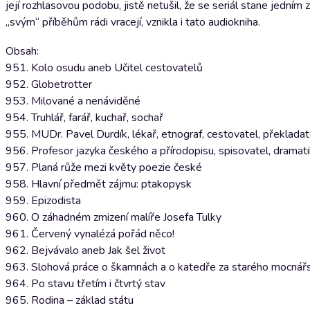
její rozhlasovou podobu, jistě netušil, že se seriál stane jedn
„svým“ příběhům rádi vracejí, vznikla i tato audiokniha.
Obsah:
951. Kolo osudu aneb Učitel cestovatelů
952. Globetrotter
953. Milované a nenáviděné
954. Truhlář, farář, kuchař, sochař
955. MUDr. Pavel Durdík, lékař, etnograf, cestovatel, překladate
956. Profesor jazyka českého a přírodopisu, spisovatel, dramati
957. Planá růže mezi květy poezie české
958. Hlavní předmět zájmu: ptakopysk
959. Epizodista
960. O záhadném zmizení malíře Josefa Tulky
961. Červený vynalézá pořád něco!
962. Bejvávalo aneb Jak šel život
963. Slohová práce o škamnách a o katedře za starého mocnářs
964. Po stavu třetím i čtvrtý stav
965. Rodina – základ státu