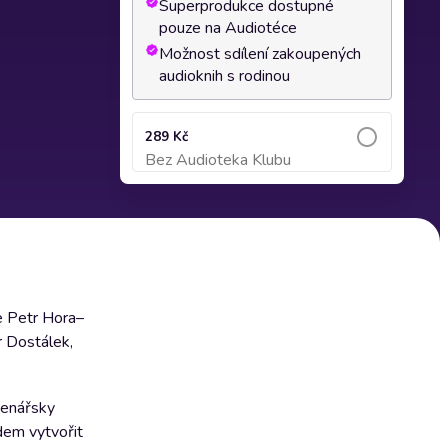
Superprodukce dostupné
pouze na Audiotéce
Možnost sdílení zakoupených
audioknih s rodinou
289 Kč
Bez Audioteka Klubu
Přidat do košíku
e Petr Hora–
r Dostálek,
tenářsky
dem vytvořit