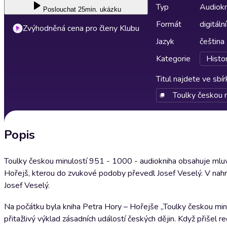
Typ
Audiokn
Poslouchat
25min. ukázku
Formát
digitální
Zvýhodněná cena pro členy Klubu
Jazyk
čeština
Kategorie
Histo
Titul najdete ve sbí
Toulky českou m
Popis
Toulky českou minulostí 951 - 1000 - audiokniha obsahuje mluve
Hořejš, kterou do zvukové podoby převedl Josef Veselý. V nahrávc
Josef Veselý.
Na počátku byla kniha Petra Hory – Hořejše „Toulky českou mi
přitažlivý výklad zásadních událostí českých dějin. Když přiše