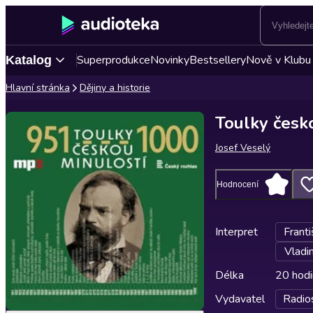
Superprodukce
Novinky
Bestsellery
Nově v Klubu
Katalog
Hlavní stránka
Dějiny a historie
Toulky česk
Josef Veselý
Hodnocení
Interpret
Franti
Vladi
Délka
20 hodi
Vydavatel
Radio