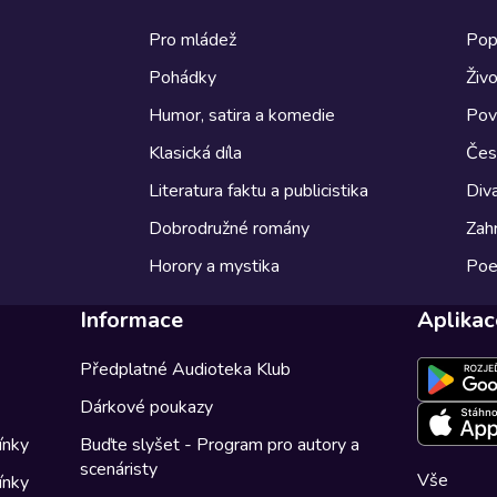
Pro mládež
Pop
Pohádky
Živo
Humor, satira a komedie
Pov
Klasická díla
Česk
Literatura faktu a publicistika
Diva
Dobrodružné romány
Zahr
Horory a mystika
Poe
Informace
Aplikac
Předplatné Audioteka Klub
Dárkové poukazy
ínky
Buďte slyšet - Program pro autory a
scenáristy
Vše
ínky