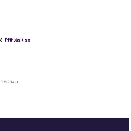
lé.
Přihlásit se
ěřována a