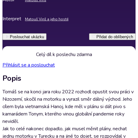
Matouš Vinš
Interpret
Matouš Vinš a jeho hosté
Poslouchat ukázku
Přidat do oblíbených
Celý díl k poslechu zdarma
Přihlásit se a poslouchat
Popis
Tomáš se na konci jara roku 2022 rozhodl opustit svou práci v
Nizozemí, skočil na motorku a vyrazil směr dálný východ. Jeho
cílem byla vietnamská Hanoj, kde měl v plánu si dát pivo s
kamarádem Tonym, kterého vinou globální pandemie roky
neviděl.
Jak to celé nakonec dopadlo, jak musel měnit plány, nechat
jednu motorku v Turecku a na jiné to dojet, se rozpovídal v