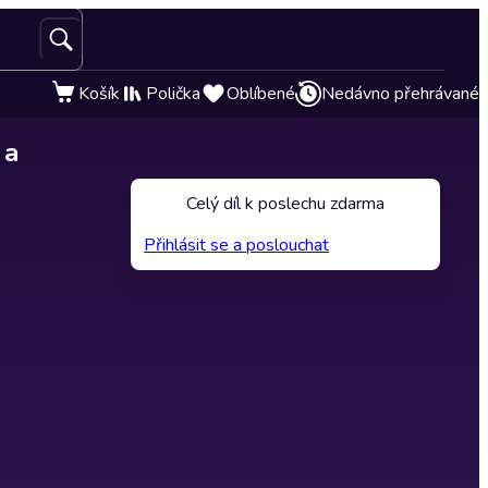
Košík
Polička
Oblíbené
Nedávno přehrávané
 a
Celý díl k poslechu zdarma
Přihlásit se a poslouchat