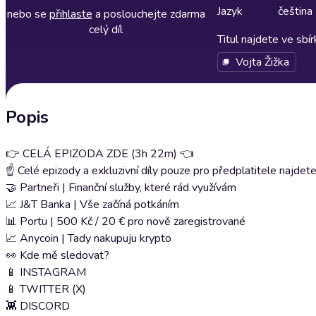
Jazyk
čeština
nebo se
přihlaste
a poslouchejte zdarma
celý díl
Titul najdete ve sbí
Vojta Žižka
Popis
👉 ⁠⁠⁠⁠⁠⁠⁠⁠⁠⁠⁠⁠⁠⁠⁠⁠CELÁ EPIZODA ZDE (3h 22m)⁠⁠⁠⁠⁠⁠⁠⁠⁠⁠⁠⁠⁠⁠⁠⁠ 👈
☝️ Celé epizody a exkluzivní díly pouze pro předplatitele najdete ⁠⁠⁠⁠⁠⁠⁠⁠⁠⁠⁠⁠⁠⁠⁠⁠na mé
🤝 Partneři | Finanční služby, které rád využívám
📈 J&T Banka | ⁠⁠⁠⁠⁠⁠⁠⁠⁠⁠⁠⁠⁠⁠⁠Vše začíná potkáním⁠⁠⁠⁠⁠⁠⁠⁠⁠⁠⁠⁠⁠⁠⁠
📊 Portu | ⁠⁠⁠⁠⁠⁠⁠⁠⁠⁠⁠⁠⁠⁠⁠⁠500 Kč / 20 € pro nově zaregistrované⁠⁠⁠⁠⁠⁠⁠⁠⁠⁠⁠⁠⁠⁠⁠⁠
📈 Anycoin | ⁠⁠⁠⁠⁠⁠⁠⁠⁠⁠⁠⁠⁠⁠⁠⁠Tady nakupuju krypto⁠⁠⁠⁠⁠⁠⁠⁠⁠⁠⁠⁠⁠⁠⁠⁠
👀 Kde mě sledovat?
📱 ⁠⁠⁠⁠⁠⁠⁠⁠⁠⁠⁠⁠⁠⁠⁠⁠INSTAGRAM⁠⁠⁠⁠⁠⁠⁠⁠⁠⁠⁠⁠⁠⁠⁠⁠
📱 ⁠⁠⁠⁠⁠⁠⁠⁠⁠⁠⁠⁠⁠⁠⁠⁠TWITTER (X)⁠⁠⁠⁠⁠⁠⁠⁠⁠⁠⁠⁠⁠⁠⁠⁠
👾 ⁠⁠⁠⁠⁠⁠⁠⁠⁠⁠⁠⁠⁠⁠⁠⁠DISCORD⁠⁠⁠⁠⁠⁠⁠⁠⁠⁠⁠⁠⁠⁠⁠⁠