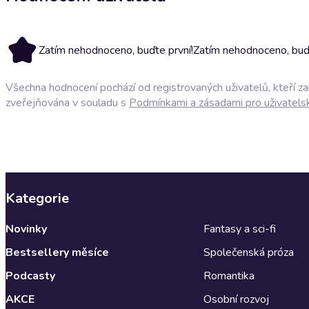
Zatím nehodnoceno, buďte první!
Zatím nehodnoceno, buďt
Všechna hodnocení pochází od registrovaných uživatelů, kteří z
zveřejňována v souladu s
Podmínkami a zásadami pro uživatels
Kategorie
Novinky
Fantasy a sci-fi
Bestsellery měsíce
Společenská próza
Podcasty
Romantika
AKCE
Osobní rozvoj