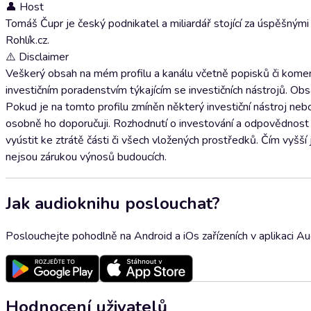
👤 Host
Tomáš Čupr je český podnikatel a miliardář stojící za úspěšným
Rohlík.cz.
⚠️ Disclaimer
Veškerý obsah na mém profilu a kanálu včetně popisků či komen
investičním poradenstvím týkajícím se investičních nástrojů. Ob
Pokud je na tomto profilu zmíněn některý investiční nástroj neb
osobně ho doporučuji. Rozhodnutí o investování a odpovědnost z
vyústit ke ztrátě části či všech vložených prostředků. Čím vyšší 
nejsou zárukou výnosů budoucích.
Jak audioknihu poslouchat?
Poslouchejte pohodlně na Android a iOs zařízeních v aplikaci A
Hodnocení uživatelů