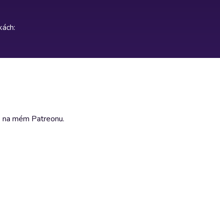
rkách
:
m Patreonu⁠⁠⁠⁠⁠⁠⁠⁠⁠⁠⁠⁠⁠⁠⁠⁠.