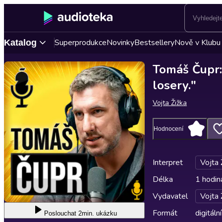
Superprodukce
Novinky
Bestsellery
Nově v Klubu
Katalog
Tomáš Čupr: 
losery."
Vojta Žižka
Hodnocení
Interpret
Vojta 
Délka
1 hodin
Vydavatel
Vojta 
Formát
digitální
Poslouchat
2min. ukázku