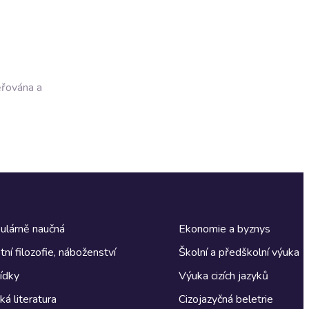
ěřována a
ulárně naučná
Ekonomie a byznys
tní filozofie, náboženství
Školní a předškolní výuka
ídky
Výuka cizích jazyků
á literatura
Cizojazyčná beletrie