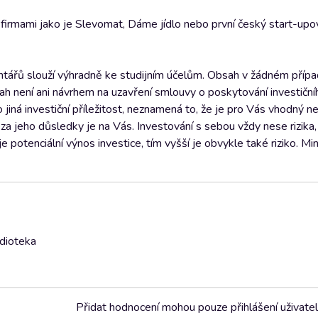
i firmami jako je Slevomat, Dáme jídlo nebo první český start-up
tářů slouží výhradně ke studijním účelům. Obsah v žádném přípa
sah není ani návrhem na uzavření smlouvy o poskytování investiční
o jiná investiční příležitost, neznamená to, že je pro Vás vhodný 
a jeho důsledky je na Vás. Investování s sebou vždy nese rizika
je potenciální výnos investice, tím vyšší je obvykle také riziko. M
udioteka
Přidat hodnocení mohou pouze přihlášení uživate