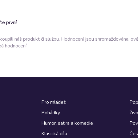
e první!
akoupili náš produkt či službu. Hodnocení jsou shromažďována, ov
ká hodnocení
Pro mládež
Pop
Pohádky
Živo
Humor, satira a komedie
Pov
Klasická díla
Česk