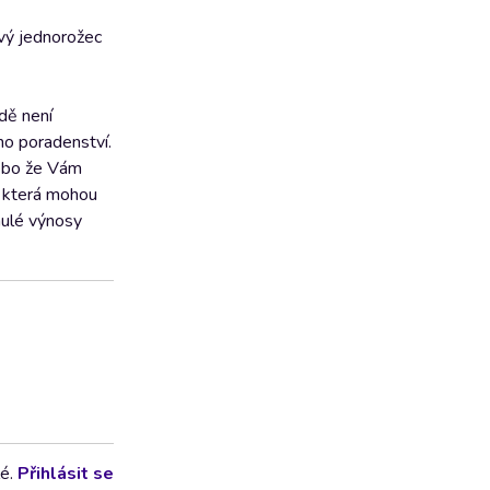
ový jednorožec
dě není
ho poradenství.
nebo že Vám
, která mohou
inulé výnosy
lé.
Přihlásit se