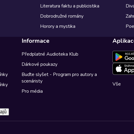
Literatura faktu a publicistika
Diva
Dobrodružné romány
Zahr
Horory a mystika
Poe
Informace
Aplikac
Předplatné Audioteka Klub
Dárkové poukazy
ínky
Buďte slyšet - Program pro autory a
scenáristy
Vše
ínky
Pro média
ajů