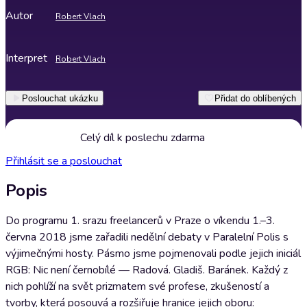
Autor
Robert Vlach
Interpret
Robert Vlach
Poslouchat ukázku
Přidat do oblíbených
Celý díl k poslechu zdarma
Přihlásit se a poslouchat
Popis
Do programu 1. srazu freelancerů v Praze o víkendu 1.–3.
června 2018 jsme zařadili nedělní debaty v Paralelní Polis s
výjimečnými hosty. Pásmo jsme pojmenovali podle jejich iniciál
RGB: Nic není černobílé — Radová. Gladiš. Baránek. Každý z
nich pohlíží na svět prizmatem své profese, zkušeností a
tvorby, která posouvá a rozšiřuje hranice jejich oboru: