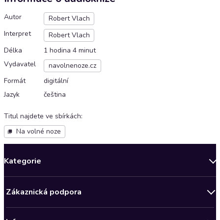
Autor
Robert Vlach
Interpret
Robert Vlach
Délka
1 hodina 4 minut
Vydavatel
navolnenoze.cz
Formát
digitální
Jazyk
čeština
Titul najdete ve sbírkách
:
Na volné noze
Kategorie
Novinky
Zákaznická podpora
Bestsellery měsíce
Obchodní podmínky
Podcasty