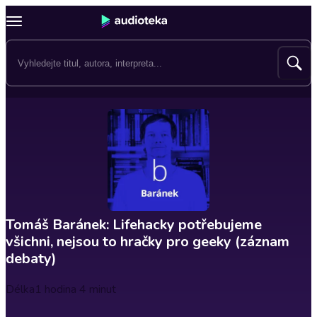
Tomáš Baránek: Lifehacky potřebujeme
všichni, nejsou to hračky pro geeky (záznam
debaty)
Délka
1 hodina 4 minut