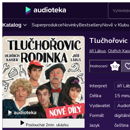
Superprodukce
Novinky
Bestsellery
Nově v Klubu
Katalog
Tlučhořovic
Jiří Lábus
,
Oldřich Kai
Hodnocení
5,0
Interpret
Jiří Lá
Délka
15 min
Vydavatel
Audio
Formát
digitální
Jazyk
čeština
Poslouchat
2min. ukázku