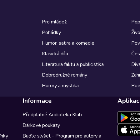
Pro mládež
Pop
Pohádky
Živo
Humor, satira a komedie
Pov
Klasická díla
Česk
Literatura faktu a publicistika
Diva
Dobrodružné romány
Zahr
Horory a mystika
Poe
Informace
Aplikac
Předplatné Audioteka Klub
Dárkové poukazy
ínky
Buďte slyšet - Program pro autory a