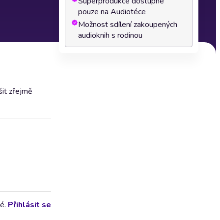
Superprodukce dostupné
pouze na Audiotéce
Možnost sdílení zakoupených
audioknih s rodinou
šit zřejmě
lé.
Přihlásit se