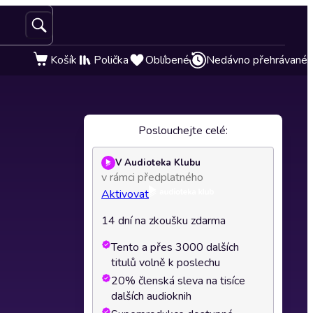
Košík
Polička
Oblíbené
Nedávno přehrávané
Poslouchejte celé:
V Audioteka Klubu
v rámci předplatného
Aktivovat
14 dní na zkoušku zdarma
Tento a přes 3000 dalších
titulů volně k poslechu
20% členská sleva na tisíce
dalších audioknih