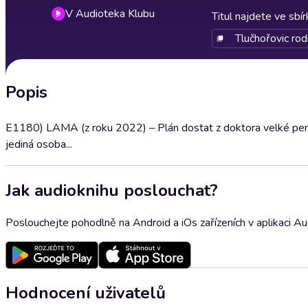
V Audioteka Klubu
Titul najdete ve sbí
Tlučhořovic rod
Popis
E1180) LAMA (z roku 2022) – Plán dostat z doktora velké peníz
jediná osoba...
Jak audioknihu poslouchat?
Poslouchejte pohodlně na Android a iOs zařízeních v aplikaci A
Hodnocení uživatelů