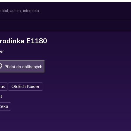
 rodinka E1180
ser
Přidat do oblíbených
bus
Oldřich Kaiser
ut
teka