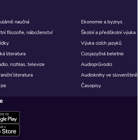
ulárně naučná
Ekonomie a byznys
tní filozofie, náboženství
Školní a předškolní výuka
ídky
Výuka cizích jazyků
á literatura
Cizojazyčná beletrie
dlo, rozhlas, televize
Audioprůvodci
aniční literatura
Audioknihy ve slovenštině
zie
Časopisy
e