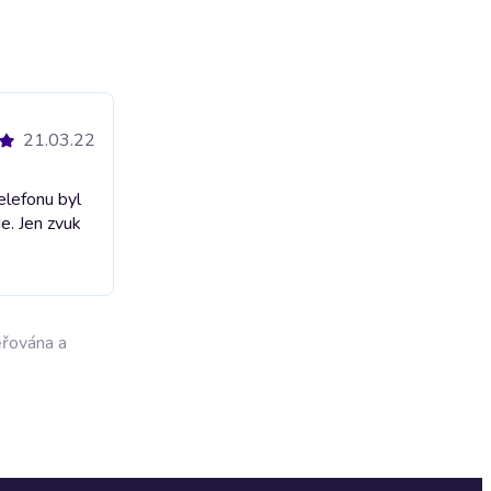
21.03.22
elefonu byl
de. Jen zvuk
ěřována a