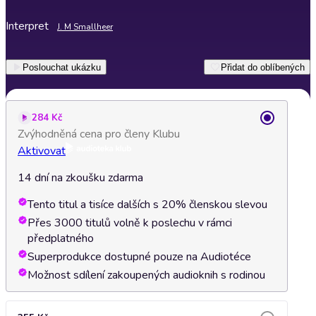
Interpret
J. M Smallheer
Poslouchat ukázku
Přidat do oblíbených
284 Kč
Zvýhodněná cena pro členy Klubu
Aktivovat
14 dní na zkoušku zdarma
Tento titul a tisíce dalších s 20% členskou slevou
Přes 3000 titulů volně k poslechu v rámci
předplatného
Superprodukce dostupné pouze na Audiotéce
Možnost sdílení zakoupených audioknih s rodinou