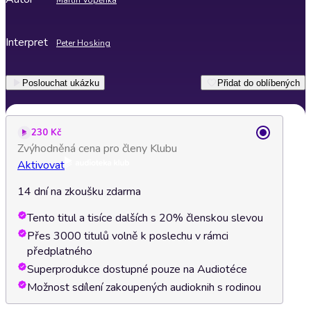
Martin Vopěnka
Interpret
Peter Hosking
Poslouchat ukázku
Přidat do oblíbených
230 Kč
Zvýhodněná cena pro členy Klubu
Aktivovat
14 dní na zkoušku zdarma
Tento titul a tisíce dalších s 20% členskou slevou
Přes 3000 titulů volně k poslechu v rámci
předplatného
Superprodukce dostupné pouze na Audiotéce
Možnost sdílení zakoupených audioknih s rodinou