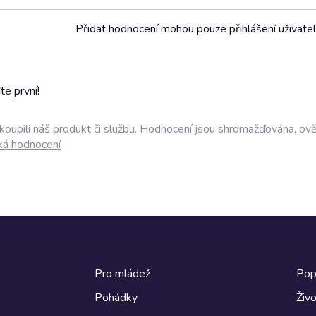
Přidat hodnocení mohou pouze přihlášení uživate
e první!
akoupili náš produkt či službu. Hodnocení jsou shromažďována, ov
ká hodnocení
Pro mládež
Pop
Pohádky
Živo