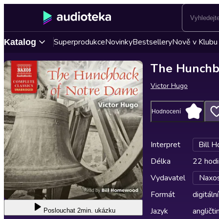
Superprodukce
Novinky
Bestsellery
Nově v Klubu
Katalog
The Hunchb
Victor Hugo
Hodnocení
Interpret
Bill 
Délka
22 hodi
Vydavatel
Naxos
Formát
digitální
Jazyk
angličti
Poslouchat
2min. ukázku