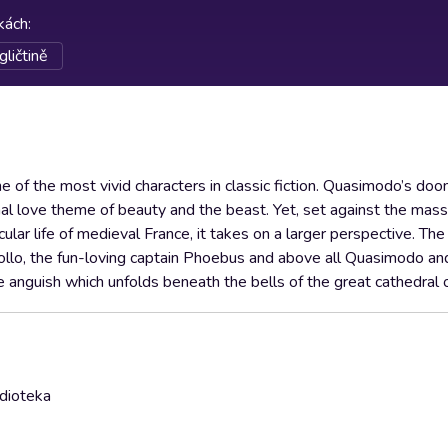
rkách
:
gličtině
 of the most vivid characters in classic fiction. Quasimodo’s doo
onal love theme of beauty and the beast. Yet, set against the mas
ar life of medieval France, it takes on a larger perspective. The
Frollo, the fun-loving captain Phoebus and above all Quasimodo a
 anguish which unfolds beneath the bells of the great cathedral o
udioteka