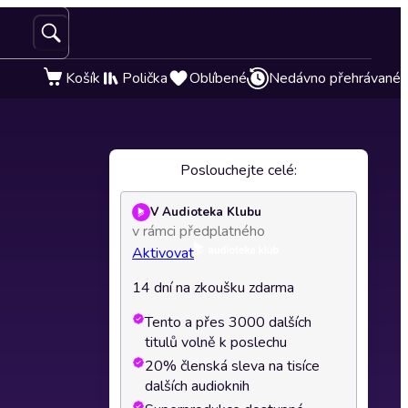
Košík
Polička
Oblíbené
Nedávno přehrávané
Poslouchejte celé:
V Audioteka Klubu
v rámci předplatného
Aktivovat
14 dní na zkoušku zdarma
Tento a přes 3000 dalších
titulů volně k poslechu
20% členská sleva na tisíce
dalších audioknih