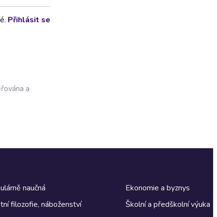
lé.
Přihlásit se
ěřována a
ulárně naučná
Ekonomie a byznys
tní filozofie, náboženství
Školní a předškolní výuka