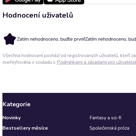
Hodnocení uživatelů
Zatím nehodnoceno, buďte první!
Zatím nehodnoceno, buďt
Všechna hodnocení pochází od registrovaných uživatelů, kteří z
zveřejňována v souladu s
Podmínkami a zásadami pro uživatels
Kategorie
Novinky
Fantasy a sci-fi
Bestsellery měsíce
Společenská próza