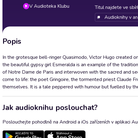
V Audioteka Klubu
Titul najdete ve sbí
Audioknihy v an
Popis
In the grotesque bell-ringer Quasimodo, Victor Hugo created one
the beautiful gypsy girl Esmeralda is an example of the traditi
of Notre Dame de Paris and interwoven with the sacred and secul
come to life: the poet Gringoire, the tormented priest Claude 
themselves. It is a tale peppered with humour but fuelled by the
Jak audioknihu poslouchat?
Poslouchejte pohodlně na Android a iOs zařízeních v aplikaci A