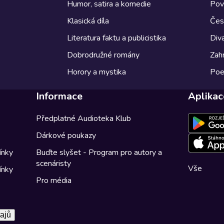
Humor, satira a komedie
Pov
Klasická díla
Česk
Literatura faktu a publicistika
Diva
Dobrodružné romány
Zahr
Horory a mystika
Poe
Informace
Aplikac
Předplatné Audioteka Klub
Dárkové poukazy
ínky
Buďte slyšet - Program pro autory a
scenáristy
Vše
ínky
Pro média
ajů