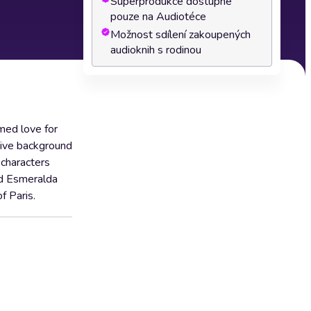
Superprodukce dostupné
pouze na Audiotéce
Možnost sdílení zakoupených
audioknih s rodinou
med love for
sive background
 characters
nd Esmeralda
f Paris.