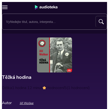
Těžká hodina
Délka
1 hodina 12 minut
Hodnocení
5
(1 hodnocení)
Autor
Jiří Wolker