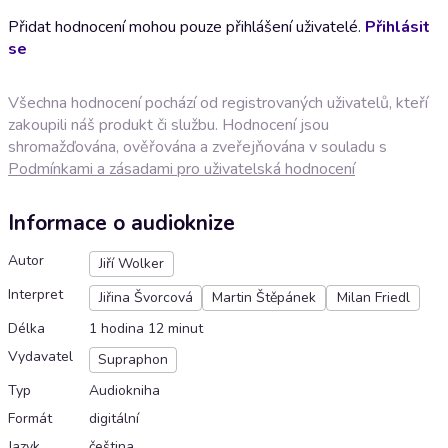
Přidat hodnocení mohou pouze přihlášení uživatelé.
Přihlásit
se
Všechna hodnocení pochází od registrovaných uživatelů, kteří
zakoupili náš produkt či službu. Hodnocení jsou
shromažďována, ověřována a zveřejňována v souladu s
Podmínkami a zásadami pro uživatelská hodnocení
Informace o audioknize
Autor
Jiří Wolker
Interpret
Jiřina Švorcová
Martin Štěpánek
Milan Friedl
Délka
1 hodina 12 minut
Vydavatel
Supraphon
Typ
Audiokniha
Formát
digitální
Jazyk
čeština