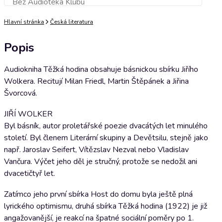
Bez Audioteka Klubu
Přidat do košíku
Hlavní stránka
Česká literatura
Popis
Audiokniha Těžká hodina obsahuje básnickou sbírku Jiřího
Wolkera. Recitují Milan Friedl, Martin Štěpánek a Jiřina
Švorcová.
JIŘÍ WOLKER
Byl básník, autor proletářské poezie dvacátých let minulého
století. Byl členem Literární skupiny a Devětsilu, stejně jako
např. Jaroslav Seifert, Vítězslav Nezval nebo Vladislav
Vančura. Výčet jeho děl je stručný, protože se nedožil ani
dvacetičtyř let.
Zatímco jeho první sbírka Host do domu byla ještě plná
lyrického optimismu, druhá sbírka Těžká hodina (1922) je již
angažovanější, je reakcí na špatné sociální poměry po 1.