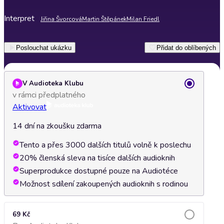
Interpret
Jiřina Švorcová
Martin Štěpánek
Milan Friedl
Poslouchat ukázku
Přidat do oblíbených
V Audioteka Klubu
v rámci předplatného
Aktivovat
14 dní na zkoušku zdarma
Tento a přes 3000 dalších titulů volně k poslechu
20% členská sleva na tisíce dalších audioknih
Superprodukce dostupné pouze na Audiotéce
Možnost sdílení zakoupených audioknih s rodinou
69 Kč